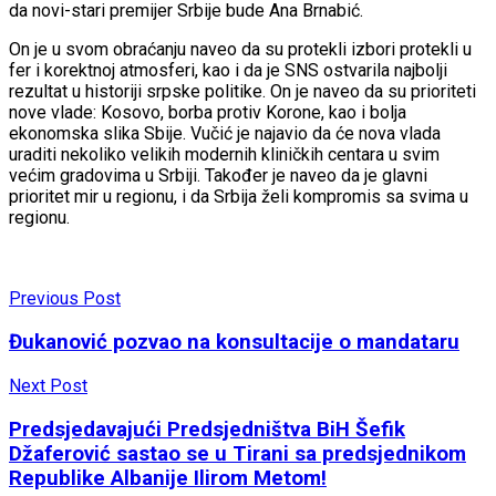
da novi-stari premijer Srbije bude Ana Brnabić.
On je u svom obraćanju naveo da su protekli izbori protekli u
fer i korektnoj atmosferi, kao i da je SNS ostvarila najbolji
rezultat u historiji srpske politike. On je naveo da su prioriteti
nove vlade: Kosovo, borba protiv Korone, kao i bolja
ekonomska slika Sbije. Vučić je najavio da će nova vlada
uraditi nekoliko velikih modernih kliničkih centara u svim
većim gradovima u Srbiji. Također je naveo da je glavni
prioritet mir u regionu, i da Srbija želi kompromis sa svima u
regionu.
Previous Post
Đukanović pozvao na konsultacije o mandataru
Next Post
Predsjedavajući Predsjedništva BiH Šefik
Džaferović sastao se u Tirani sa predsjednikom
Republike Albanije Ilirom Metom!