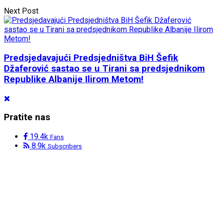
Next Post
Predsjedavajući Predsjedništva BiH Šefik
Džaferović sastao se u Tirani sa predsjednikom
Republike Albanije Ilirom Metom!
Pratite nas
19.4k
Fans
8.9k
Subscribers