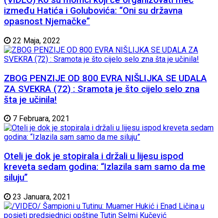
(VIDEO) Ko su momci koji će organizovati meč
između Hatića i Golubovića: “Oni su državna
opasnost Njemačke”
22 Maja, 2022
ZBOG PENZIJE OD 800 EVRA NIŠLIJKA SE UDALA
ZA SVEKRA (72) : Sramota je što cijelo selo zna
šta je učinila!
7 Februara, 2021
Oteli je dok je stopirala i držali u lijesu ispod
kreveta sedam godina: “Izlazila sam samo da me
siluju”
23 Januara, 2021