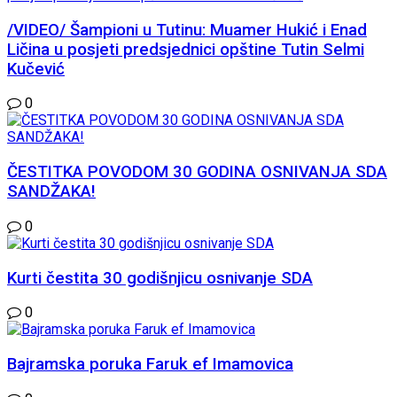
/VIDEO/ Šampioni u Tutinu: Muamer Hukić i Enad
Ličina u posjeti predsjednici opštine Tutin Selmi
Kučević
0
ČESTITKA POVODOM 30 GODINA OSNIVANJA SDA
SANDŽAKA!
0
Kurti čestita 30 godišnjicu osnivanje SDA
0
Bajramska poruka Faruk ef Imamovica