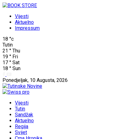
Vijesti
Aktuelno
Impressum
18
°c
Tutin
21
°
Thu
19
°
Fri
17
°
Sat
18
°
Sun
Ponedjeljak, 10 Augusta, 2026
Vijesti
Tutin
Sandžak
Aktuelno
Regija
Svijet
Crna Hronika