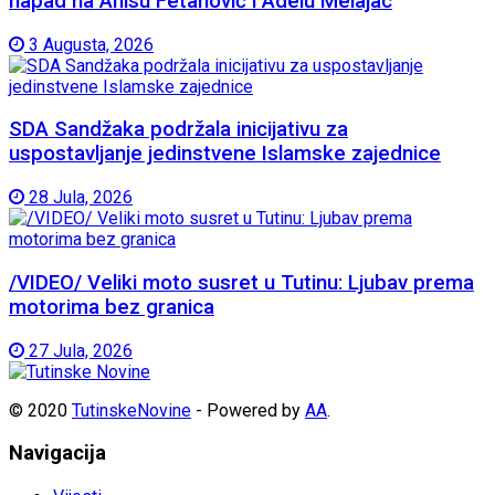
napad na Anisu Fetahović i Adelu Melajac
3 Augusta, 2026
SDA Sandžaka podržala inicijativu za
uspostavljanje jedinstvene Islamske zajednice
28 Jula, 2026
/VIDEO/ Veliki moto susret u Tutinu: Ljubav prema
motorima bez granica
27 Jula, 2026
© 2020
TutinskeNovine
- Powered by
AA
.
Navigacija