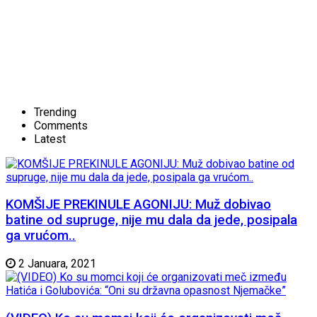
Trending
Comments
Latest
KOMŠIJE PREKINULE AGONIJU: Muž dobivao
batine od supruge, nije mu dala da jede, posipala
ga vrućom..
2 Januara, 2021