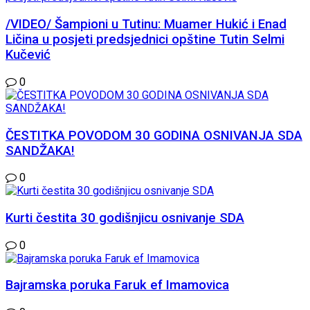
/VIDEO/ Šampioni u Tutinu: Muamer Hukić i Enad
Ličina u posjeti predsjednici opštine Tutin Selmi
Kučević
0
ČESTITKA POVODOM 30 GODINA OSNIVANJA SDA
SANDŽAKA!
0
Kurti čestita 30 godišnjicu osnivanje SDA
0
Bajramska poruka Faruk ef Imamovica