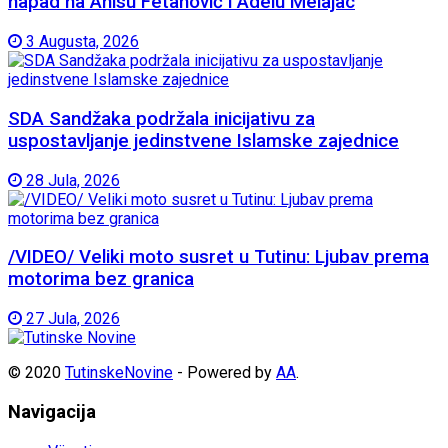
napad na Anisu Fetahović i Adelu Melajac
3 Augusta, 2026
SDA Sandžaka podržala inicijativu za
uspostavljanje jedinstvene Islamske zajednice
28 Jula, 2026
/VIDEO/ Veliki moto susret u Tutinu: Ljubav prema
motorima bez granica
27 Jula, 2026
© 2020
TutinskeNovine
- Powered by
AA
.
Navigacija