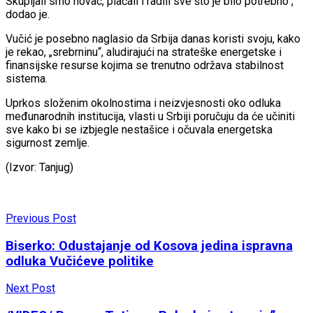
Skupljali smo novac, plaćali i radili sve što je bilo potrebno“,
dodao je.
Vučić je posebno naglasio da Srbija danas koristi svoju, kako
je rekao, „srebrninu“, aludirajući na strateške energetske i
finansijske resurse kojima se trenutno održava stabilnost
sistema.
Uprkos složenim okolnostima i neizvjesnosti oko odluka
međunarodnih institucija, vlasti u Srbiji poručuju da će učiniti
sve kako bi se izbjegle nestašice i očuvala energetska
sigurnost zemlje.
(Izvor: Tanjug)
Previous Post
Biserko: Odustajanje od Kosova jedina ispravna
odluka Vučićeve politike
Next Post