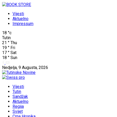
Vijesti
Aktuelno
Impressum
18
°c
Tutin
21
°
Thu
19
°
Fri
17
°
Sat
18
°
Sun
Nedjelja, 9 Augusta, 2026
Vijesti
Tutin
Sandžak
Aktuelno
Regija
Svijet
Crna Hronika