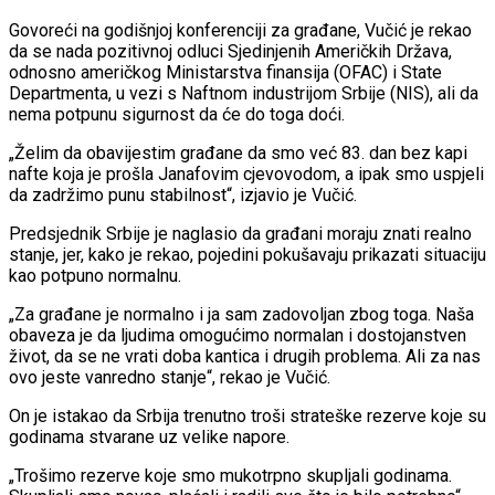
Govoreći na godišnjoj konferenciji za građane, Vučić je rekao
da se nada pozitivnoj odluci Sjedinjenih Američkih Država,
odnosno američkog Ministarstva finansija (OFAC) i State
Departmenta, u vezi s Naftnom industrijom Srbije (NIS), ali da
nema potpunu sigurnost da će do toga doći.
„Želim da obavijestim građane da smo već 83. dan bez kapi
nafte koja je prošla Janafovim cjevovodom, a ipak smo uspjeli
da zadržimo punu stabilnost“, izjavio je Vučić.
Predsjednik Srbije je naglasio da građani moraju znati realno
stanje, jer, kako je rekao, pojedini pokušavaju prikazati situaciju
kao potpuno normalnu.
„Za građane je normalno i ja sam zadovoljan zbog toga. Naša
obaveza je da ljudima omogućimo normalan i dostojanstven
život, da se ne vrati doba kantica i drugih problema. Ali za nas
ovo jeste vanredno stanje“, rekao je Vučić.
On je istakao da Srbija trenutno troši strateške rezerve koje su
godinama stvarane uz velike napore.
„Trošimo rezerve koje smo mukotrpno skupljali godinama.