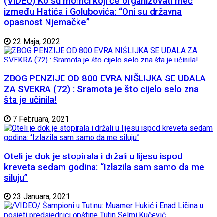
(VIDEO) Ko su momci koji će organizovati meč
između Hatića i Golubovića: “Oni su državna
opasnost Njemačke”
22 Maja, 2022
ZBOG PENZIJE OD 800 EVRA NIŠLIJKA SE UDALA
ZA SVEKRA (72) : Sramota je što cijelo selo zna
šta je učinila!
7 Februara, 2021
Oteli je dok je stopirala i držali u lijesu ispod
kreveta sedam godina: “Izlazila sam samo da me
siluju”
23 Januara, 2021