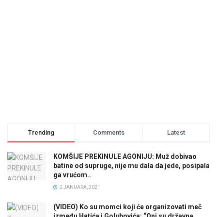
Trending
Comments
Latest
KOMŠIJE PREKINULE AGONIJU: Muž dobivao
batine od supruge, nije mu dala da jede, posipala
ga vrućom..
2 JANUARA, 2021
(VIDEO) Ko su momci koji će organizovati meč
između Hatića i Golubovića: “Oni su državna