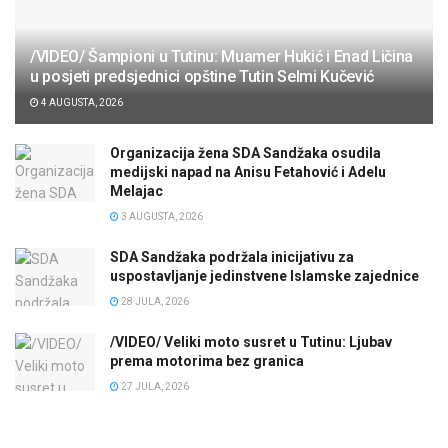
/VIDEO/ Šampioni u Tutinu: Muamer Hukić i Enad Ličina
u posjeti predsjednici opštine Tutin Selmi Kučević
4 AUGUSTA, 2026
Organizacija žena SDA Sandžaka osudila
medijski napad na Anisu Fetahović i Adelu
Melajac
3 AUGUSTA, 2026
SDA Sandžaka podržala inicijativu za
uspostavljanje jedinstvene Islamske zajednice
28 JULA, 2026
/VIDEO/ Veliki moto susret u Tutinu: Ljubav
prema motorima bez granica
27 JULA, 2026