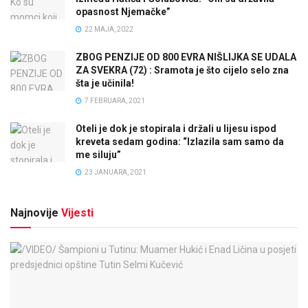
opasnost Njemačke”
22 MAJA, 2022
ZBOG PENZIJE OD 800 EVRA NIŠLIJKA SE UDALA
ZA SVEKRA (72) : Sramota je što cijelo selo zna
šta je učinila!
7 FEBRUARA, 2021
Oteli je dok je stopirala i držali u lijesu ispod
kreveta sedam godina: “Izlazila sam samo da
me siluju”
23 JANUARA, 2021
Najnovije
Vijesti