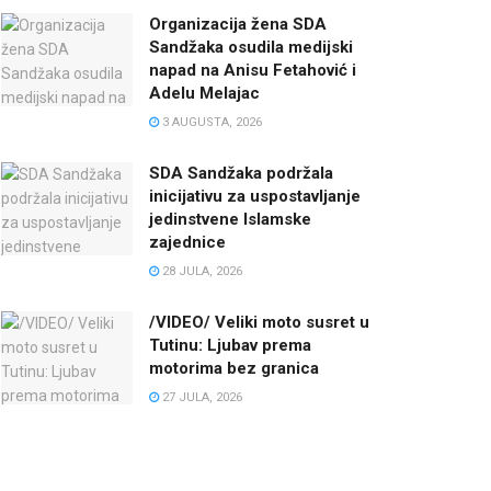
Organizacija žena SDA
Sandžaka osudila medijski
napad na Anisu Fetahović i
Adelu Melajac
3 AUGUSTA, 2026
SDA Sandžaka podržala
inicijativu za uspostavljanje
jedinstvene Islamske
zajednice
28 JULA, 2026
/VIDEO/ Veliki moto susret u
Tutinu: Ljubav prema
motorima bez granica
27 JULA, 2026