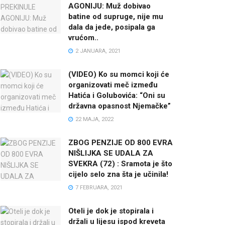
AGONIJU: Muž dobivao
batine od supruge, nije mu
dala da jede, posipala ga
vrućom..
2 JANUARA, 2021
(VIDEO) Ko su momci koji će
organizovati meč između
Hatića i Golubovića: “Oni su
državna opasnost Njemačke”
22 MAJA, 2022
ZBOG PENZIJE OD 800 EVRA
NIŠLIJKA SE UDALA ZA
SVEKRA (72) : Sramota je što
cijelo selo zna šta je učinila!
7 FEBRUARA, 2021
Oteli je dok je stopirala i
držali u lijesu ispod kreveta