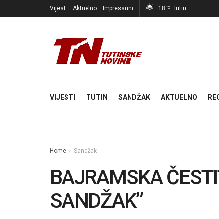
Vijesti
Aktuelno
Impressum
18
Tutin
°C
VIJESTI
TUTIN
SANDŽAK
AKTUELNO
RE
Home
Sandžak
BAJRAMSKA ČESTI
SANDŽAK”