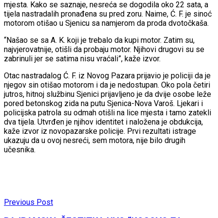
mjesta. Kako se saznaje, nesreća se dogodila oko 22 sata, a
tijela nastradalih pronađena su pred zoru. Naime, Ć. F. je sinoć
motorom otišao u Sjenicu sa namjerom da proda dvotočkaša.
“Našao se sa A. K. koji je trebalo da kupi motor. Zatim su,
najvjerovatnije, otišli da probaju motor. Njihovi drugovi su se
zabrinuli jer se satima nisu vraćali”, kaže izvor.
Otac nastradalog Ć. F. iz Novog Pazara prijavio je policiji da je
njegov sin otišao motorom i da je nedostupan. Oko pola četiri
jutros, hitnoj službinu Sjenici prijavljeno je da dvije osobe leže
pored betonskog zida na putu Sjenica-Nova Varoš. Ljekari i
policijska patrola su odmah otišli na lice mjesta i tamo zatekli
dva tijela. Utvrđen je njihov identitet i naložena je obdukcija,
kaže izvor iz novopazarske policije. Prvi rezultati istrage
ukazuju da u ovoj nesreći, sem motora, nije bilo drugih
učesnika.
Previous Post