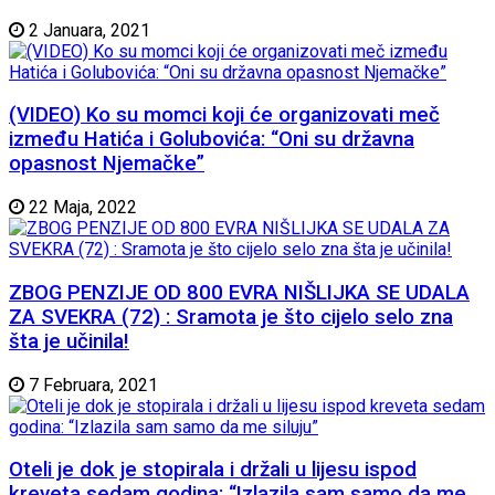
2 Januara, 2021
(VIDEO) Ko su momci koji će organizovati meč
između Hatića i Golubovića: “Oni su državna
opasnost Njemačke”
22 Maja, 2022
ZBOG PENZIJE OD 800 EVRA NIŠLIJKA SE UDALA
ZA SVEKRA (72) : Sramota je što cijelo selo zna
šta je učinila!
7 Februara, 2021
Oteli je dok je stopirala i držali u lijesu ispod
kreveta sedam godina: “Izlazila sam samo da me