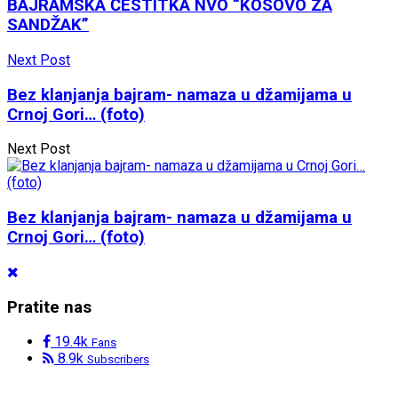
BAJRAMSKA ČESTITKA NVO “KOSOVO ZA
SANDŽAK”
Next Post
Bez klanjanja bajram- namaza u džamijama u
Crnoj Gori… (foto)
Next Post
Bez klanjanja bajram- namaza u džamijama u
Crnoj Gori… (foto)
Pratite nas
19.4k
Fans
8.9k
Subscribers