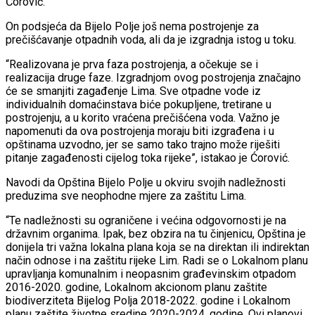
Ćorović.
On podsjeća da Bijelo Polje još nema postrojenje za
prečišćavanje otpadnih voda, ali da je izgradnja istog u toku.
“Realizovana je prva faza postrojenja, a očekuje se i
realizacija druge faze. Izgradnjom ovog postrojenja značajno
će se smanjiti zagađenje Lima. Sve otpadne vode iz
individualnih domaćinstava biće pokupljene, tretirane u
postrojenju, a u korito vraćena prečišćena voda. Važno je
napomenuti da ova postrojenja moraju biti izgrađena i u
opštinama uzvodno, jer se samo tako trajno može riješiti
pitanje zagađenosti cijelog toka rijeke”, istakao je Ćorović.
Navodi da Opština Bijelo Polje u okviru svojih nadležnosti
preduzima sve neophodne mjere za zaštitu Lima.
“Te nadležnosti su ograničene i većina odgovornosti je na
državnim organima. Ipak, bez obzira na tu činjenicu, Opština je
donijela tri važna lokalna plana koja se na direktan ili indirektan
način odnose i na zaštitu rijeke Lim. Radi se o Lokalnom planu
upravljanja komunalnim i neopasnim građevinskim otpadom
2016-2020. godine, Lokalnom akcionom planu zaštite
biodiverziteta Bijelog Polja 2018-2022. godine i Lokalnom
planu zaštite životne sredine 2020-2024. godine. Ovi planovi