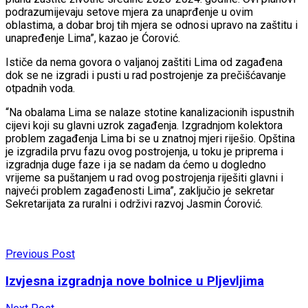
podrazumijevaju setove mjera za unaprđenje u ovim
oblastima, a dobar broj tih mjera se odnosi upravo na zaštitu i
unapređenje Lima”, kazao je Ćorović.
Ističe da nema govora o valjanoj zaštiti Lima od zagađena
dok se ne izgradi i pusti u rad postrojenje za prečišćavanje
otpadnih voda.
“Na obalama Lima se nalaze stotine kanalizacionih ispustnih
cijevi koji su glavni uzrok zagađenja. Izgradnjom kolektora
problem zagađenja Lima bi se u znatnoj mjeri riješio. Opština
je izgradila prvu fazu ovog postrojenja, u toku je priprema i
izgradnja duge faze i ja se nadam da ćemo u dogledno
vrijeme sa puštanjem u rad ovog postrojenja riješiti glavni i
najveći problem zagađenosti Lima”, zaključio je sekretar
Sekretarijata za ruralni i održivi razvoj Jasmin Ćorović.
Previous Post
Izvjesna izgradnja nove bolnice u Pljevljima