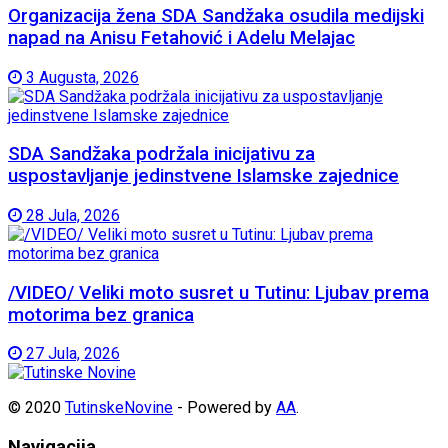
Organizacija žena SDA Sandžaka osudila medijski
napad na Anisu Fetahović i Adelu Melajac
3 Augusta, 2026
SDA Sandžaka podržala inicijativu za
uspostavljanje jedinstvene Islamske zajednice
28 Jula, 2026
/VIDEO/ Veliki moto susret u Tutinu: Ljubav prema
motorima bez granica
27 Jula, 2026
© 2020
TutinskeNovine
- Powered by
AA
.
Navigacija