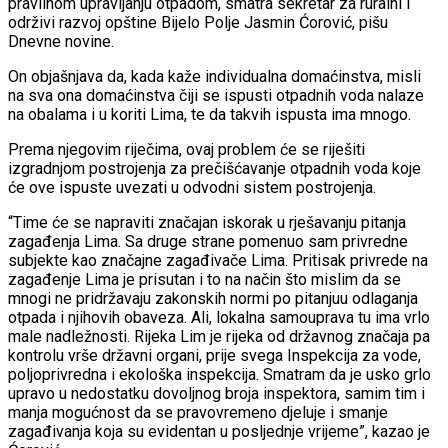
pravilnom upravljanju otpadom, smatra sekretar za ruralni i
održivi razvoj opštine Bijelo Polje Jasmin Ćorović, pišu
Dnevne novine.
On objašnjava da, kada kaže individualna domaćinstva, misli
na sva ona domaćinstva čiji se ispusti otpadnih voda nalaze
na obalama i u koriti Lima, te da takvih ispusta ima mnogo.
Prema njegovim riječima, ovaj problem će se riješiti
izgradnjom postrojenja za prečišćavanje otpadnih voda koje
će ove ispuste uvezati u odvodni sistem postrojenja.
“Time će se napraviti značajan iskorak u rješavanju pitanja
zagađenja Lima. Sa druge strane pomenuo sam privredne
subjekte kao značajne zagađivače Lima. Pritisak privrede na
zagađenje Lima je prisutan i to na način što mislim da se
mnogi ne pridržavaju zakonskih normi po pitanjuu odlaganja
otpada i njihovih obaveza. Ali, lokalna samouprava tu ima vrlo
male nadležnosti. Rijeka Lim je rijeka od državnog značaja pa
kontrolu vrše državni organi, prije svega Inspekcija za vode,
poljoprivredna i ekološka inspekcija. Smatram da je usko grlo
upravo u nedostatku dovoljnog broja inspektora, samim tim i
manja mogućnost da se pravovremeno djeluje i smanje
zagađivanja koja su evidentan u posljednje vrijeme”, kazao je