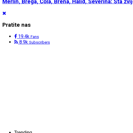
Merlin, Brega, Čola, Brena, Halid, Severina: Šta zv
Pratite nas
19.4k
Fans
8.9k
Subscribers
Trending