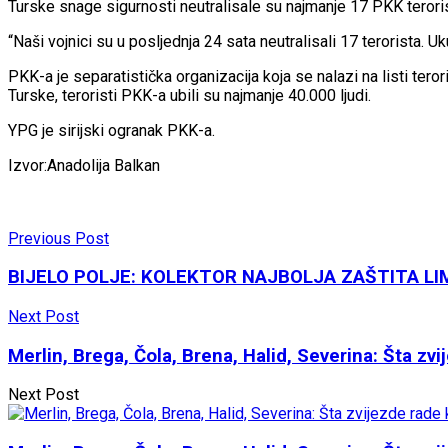
Turske snage sigurnosti neutralisale su najmanje 17 PKK terori
“Naši vojnici su u posljednja 24 sata neutralisali 17 terorista. 
PKK-a je separatistička organizacija koja se nalazi na listi ter
Turske, teroristi PKK-a ubili su najmanje 40.000 ljudi.
YPG je sirijski ogranak PKK-a.
Izvor:Anadolija Balkan
Previous Post
BIJELO POLJE: KOLEKTOR NAJBOLJA ZAŠTITA LI
Next Post
Merlin, Brega, Čola, Brena, Halid, Severina: Šta zv
Next Post