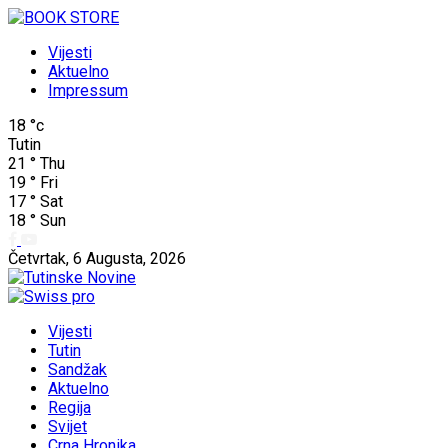
Vijesti
Aktuelno
Impressum
18
°c
Tutin
21
°
Thu
19
°
Fri
17
°
Sat
18
°
Sun
Četvrtak, 6 Augusta, 2026
Vijesti
Tutin
Sandžak
Aktuelno
Regija
Svijet
Crna Hronika