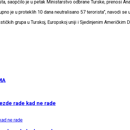
sta, saopćilo je u petak Ministarstvo odbrane Turske, prenosi An
Ukupno je u proteklih 10 dana neutralisano 57 terorista”, navodi se 
orističkih grupa u Turskoj, Europskoj uniji i Sjedinjenim Američki
MA
ijezde rade kad ne rade