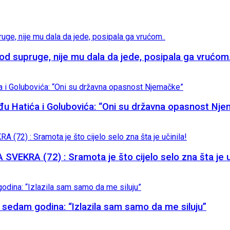
supruge, nije mu dala da jede, posipala ga vrućom.
đu Hatića i Golubovića: “Oni su državna opasnost Nj
KRA (72) : Sramota je što cijelo selo zna šta je uč
eta sedam godina: “Izlazila sam samo da me siluju”