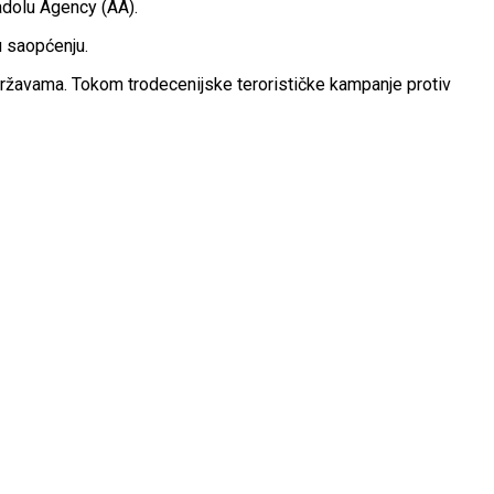
adolu Agency (AA).
u saopćenju.
m Državama. Tokom trodecenijske terorističke kampanje protiv