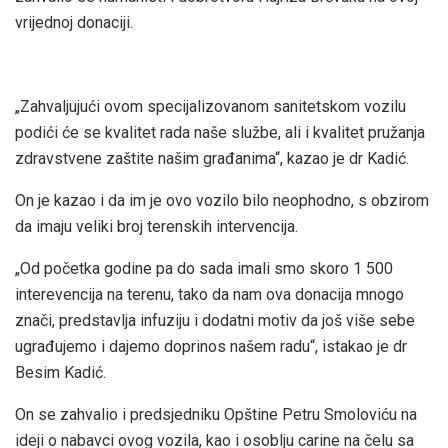
vrijednoj donaciji.
„Zahvaljujući ovom specijalizovanom sanitetskom vozilu
podići će se kvalitet rada naše službe, ali i kvalitet pružanja
zdravstvene zaštite našim građanima“, kazao je dr Kadić.
On je kazao i da im je ovo vozilo bilo neophodno, s obzirom
da imaju veliki broj terenskih intervencija.
„Od početka godine pa do sada imali smo skoro 1 500
interevencija na terenu, tako da nam ova donacija mnogo
znači, predstavlja infuziju i dodatni motiv da još više sebe
ugrađujemo i dajemo doprinos našem radu“, istakao je dr
Besim Kadić.
On se zahvalio i predsjedniku Opštine Petru Smoloviću na
ideji o nabavci ovog vozila, kao i osoblju carine na čelu sa