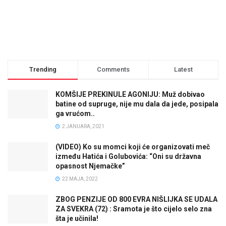
Trending
Comments
Latest
KOMŠIJE PREKINULE AGONIJU: Muž dobivao
batine od supruge, nije mu dala da jede, posipala
ga vrućom..
2 JANUARA, 2021
(VIDEO) Ko su momci koji će organizovati meč
između Hatića i Golubovića: “Oni su državna
opasnost Njemačke”
22 MAJA, 2022
ZBOG PENZIJE OD 800 EVRA NIŠLIJKA SE UDALA
ZA SVEKRA (72) : Sramota je što cijelo selo zna
šta je učinila!