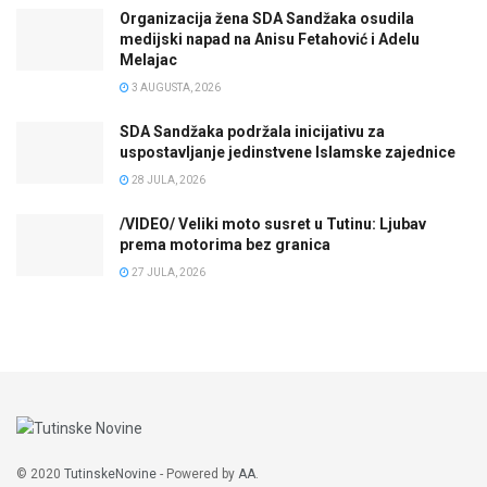
Organizacija žena SDA Sandžaka osudila
medijski napad na Anisu Fetahović i Adelu
Melajac
3 AUGUSTA, 2026
SDA Sandžaka podržala inicijativu za
uspostavljanje jedinstvene Islamske zajednice
28 JULA, 2026
/VIDEO/ Veliki moto susret u Tutinu: Ljubav
prema motorima bez granica
27 JULA, 2026
© 2020
TutinskeNovine
- Powered by
AA
.