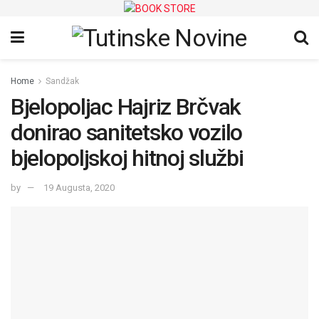
Home
Sandžak
Bjelopoljac Hajriz Brčvak
donirao sanitetsko vozilo
bjelopoljskoj hitnoj službi
by
19 Augusta, 2020