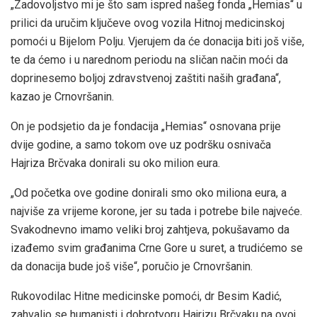
„Zadovoljstvo mi je što sam ispred našeg fonda „Hemias“ u
prilici da uručim ključeve ovog vozila Hitnoj medicinskoj
pomoći u Bijelom Polju. Vjerujem da će donacija biti još više,
te da ćemo i u narednom periodu na sličan način moći da
doprinesemo boljoj zdravstvenoj zaštiti naših građana“,
kazao je Crnovršanin.
On je podsjetio da je fondacija „Hemias“ osnovana prije
dvije godine, a samo tokom ove uz podršku osnivača
Hajriza Brčvaka donirali su oko milion eura.
„Od početka ove godine donirali smo oko miliona eura, a
najviše za vrijeme korone, jer su tada i potrebe bile najveće.
Svakodnevno imamo veliki broj zahtjeva, pokušavamo da
izađemo svim građanima Crne Gore u suret, a trudićemo se
da donacija bude još više“, poručio je Crnovršanin.
Rukovodilac Hitne medicinske pomoći, dr Besim Kadić,
zahvalio se humanisti i dobrotvoru Hajrizu Brčvaku na ovoj