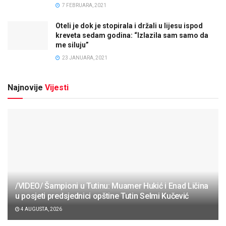
7 FEBRUARA, 2021
Oteli je dok je stopirala i držali u lijesu ispod
kreveta sedam godina: “Izlazila sam samo da
me siluju”
23 JANUARA, 2021
Najnovije
Vijesti
/VIDEO/ Šampioni u Tutinu: Muamer Hukić i Enad Ličina
u posjeti predsjednici opštine Tutin Selmi Kučević
4 AUGUSTA, 2026