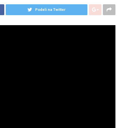
Podeli na Twitter
, objavio je na svojoj Facebook stranici bivši načelnik
je 25 godina počinjen genocid, kada su u nekoliko dana
o su se orile četničke pjesme, tačnije ratna budnica Baje
, zato što si balija”. Posebno je indikativno što se ova
avaju hidžretsku novu godinu.
reničke crkve, objavio je na svojoj Facebook stranici
ne kampanje počeo “kititi” nekakvim projektom “Spomenik