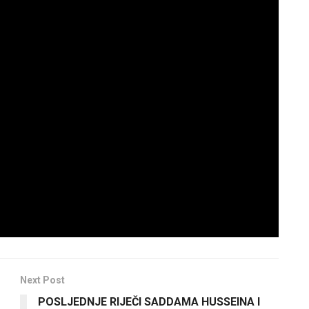
jem da u tome, navodno, ima podršku nekih predstavnika
m reći, licemjerna je vaša volja za mirom. Načelniče, a i
pjevaju ove pjesme, nema tu mira. Sa ovakvim odnosom
ćemo u trpnji postati podanici? Zar mislite da ćemo otići,
D!”, napisao je Duraković na svom Facebook profilu.
ebrenici posljednjih mjeseci koji su uključivali
im simbolima je, podsjetimo, i sam aktuelni načelnik ove
Next Post
POSLJEDNJE RIJEČI SADDAMA HUSSEINA I