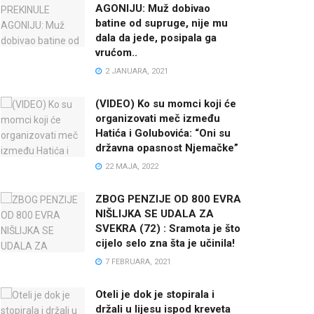
AGONIJU: Muž dobivao
batine od supruge, nije mu
dala da jede, posipala ga
vrućom..
2 JANUARA, 2021
(VIDEO) Ko su momci koji će
organizovati meč između
Hatića i Golubovića: “Oni su
državna opasnost Njemačke”
22 MAJA, 2022
ZBOG PENZIJE OD 800 EVRA
NIŠLIJKA SE UDALA ZA
SVEKRA (72) : Sramota je što
cijelo selo zna šta je učinila!
7 FEBRUARA, 2021
Oteli je dok je stopirala i
držali u lijesu ispod kreveta