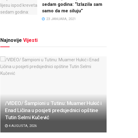
sedam godina: “Izlazila sam
samo da me siluju”
23 JANUARA, 2021
Najnovije
Vijesti
/VIDEO/ Šampioni u Tutinu: Muamer Hukić i
Enad Ličina u posjeti predsjednici opštine
Tutin Selmi Kučević
4 AUGUSTA, 2026