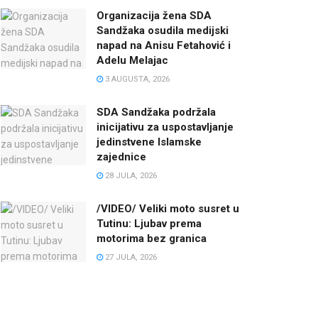
Organizacija žena SDA
Sandžaka osudila medijski
napad na Anisu Fetahović i
Adelu Melajac
3 AUGUSTA, 2026
SDA Sandžaka podržala
inicijativu za uspostavljanje
jedinstvene Islamske
zajednice
28 JULA, 2026
/VIDEO/ Veliki moto susret u
Tutinu: Ljubav prema
motorima bez granica
27 JULA, 2026