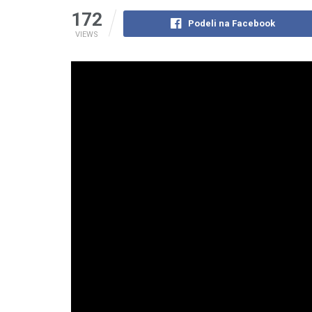
172
Podeli na Facebook
VIEWS
Video na kojem se dotična numera čuje ispred crkve
Srebrenice Ćamil Duraković.
Novi incident u Srebrenici. U gradu u kojem je pri
snage Vojske RS ubile preko 8.000 Bošnjaka, ponov
Malog Knindža, zloćudnih stihova “Ne volim te Alija
provokacija desila danas, kada muslimani obiljež
Video na kojem se dotična numera čuje ispred sreb
bivši načelnik Srebrenice Ćamil Duraković.
Ovih dana se načelnik Grujičić u svrhu predizbor