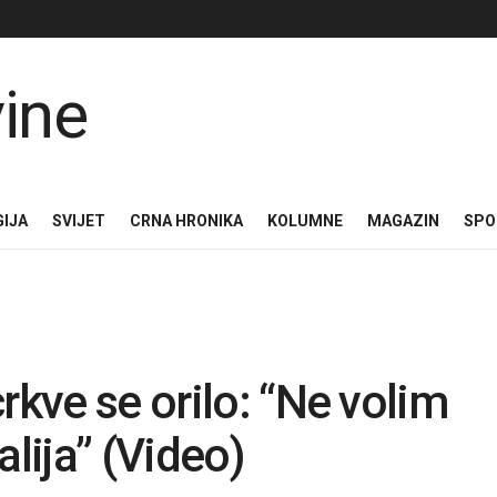
GIJA
SVIJET
CRNA HRONIKA
KOLUMNE
MAGAZIN
SPO
rkve se orilo: “Ne volim
balija” (Video)