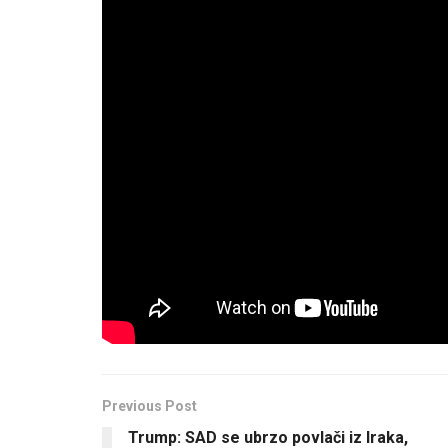
mira” u centru Srebrenice, ispred Robne kuće. Ču
Međunarodne zajednice u BiH. Njima, a i njemu želi
ostali, ako se ispred srebreničke crkve, danas, 
naših komšija! Ne! Uzalud gradite! Zar mislite da 
da ćemo se pokoriti, da ćemo biti ušutkani? NIKA
Podsjetimo, ovo je tek jedan u nizu incidenata u Sr
nacionalističke pjesme i četničke simbole. S takv
općine Mladen Grujičić bio uslikan.
Previous Post
Trump: SAD se ubrzo povlači iz Iraka,