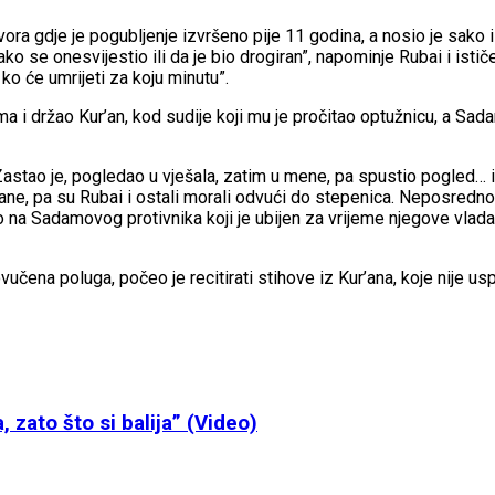
ra gdje je pogubljenje izvršeno pije 11 godina, a nosio je sako i
ako se onesvijestio ili da je bio drogiran”, napominje Rubai i isti
 ko će umrijeti za koju minutu”.
a i držao Kur’an, kod sudije koji mu je pročitao optužnicu, a Sada
astao je, pogledao u vješala, zatim u mene, pa spustio pogled… i
ne, pa su Rubai i ostali morali odvući do stepenica. Neposredno pr
na Sadamovog protivnika koji je ubijen za vrijeme njegove vladav
ovučena poluga, počeo je recitirati stihove iz Kur’ana, koje nije
, zato što si balija” (Video)