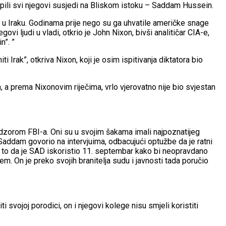
epili svi njegovi susjedi na Bliskom istoku – Saddam Hussein.
a u Iraku. Godinama prije nego su ga uhvatile američke snage
ovi ljudi u vladi, otkrio je John Nixon, bivši analitičar CIA-e,
n”. ”
 Irak”, otkriva Nixon, koji je osim ispitivanja diktatora bio
 a prema Nixonovim riječima, vrlo vjerovatno nije bio svjestan
adzorom FBI-a. Oni su u svojim šakama imali najpoznatijeg
Saddam govorio na intervjuima, odbacujući optužbe da je ratni
o i to da je SAD iskoristio 11. septembar kako bi neopravdano
. On je preko svojih branitelja sudu i javnosti tada poručio
svojoj porodici, on i njegovi kolege nisu smjeli koristiti