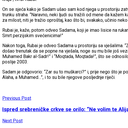
On se sjeća kako je Sadam ušao sam kod njega u prostoriju zatvo
trunku straha. “Naravno, neki ljudi su tražili od mene da kažem k
za milost, niti je tražio oproštaj, kao što bi, svakako, učinio neko
Rubai je, kaže, potom odveo Sadama, koji je imao lisice na rukam
Smrt perzijskim svećenicima!”
Nakon toga, Rubai je odveo Sadama u prostoriju sa vješalima. “Z
došao trenutak da se popne na vješala, noge su mu bile još veza
Muhamed Bakr al-Sadr!” i “Moqtada, Moqtada!”, što se odnosilo 
poslije 2003.
Sadam je odgovorio: “Zar su to muškarci?” i, prije nego što je p
Alaha, a Muhamed…”, i to su bile njegove posljednje riječi.
Previous Post
Ispred srebreničke crkve se orilo: “Ne volim te Alija
Next Post