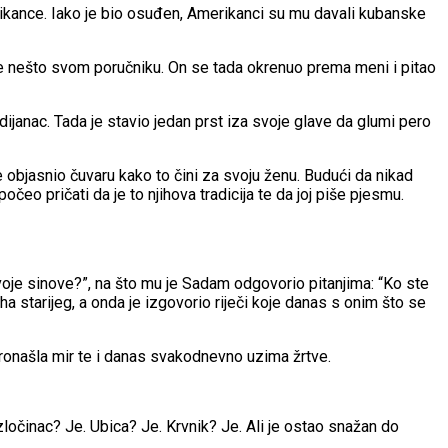
rikance. Iako je bio osuđen, Amerikanci su mu davali kubanske
je nešto svom poručniku. On se tada okrenuo prema meni i pitao
anac. Tada je stavio jedan prst iza svoje glave da glumi pero
 objasnio čuvaru kako to čini za svoju ženu. Budući da nikad
čeo pričati da je to njihova tradicija te da joj piše pjesmu.
svoje sinove?”, na što mu je Sadam odgovorio pitanjima: “Ko ste
sha starijeg, a onda je izgovorio riječi koje danas s onim što se
ronašla mir te i danas svakodnevno uzima žrtve.
zločinac? Je. Ubica? Je. Krvnik? Je. Ali je ostao snažan do