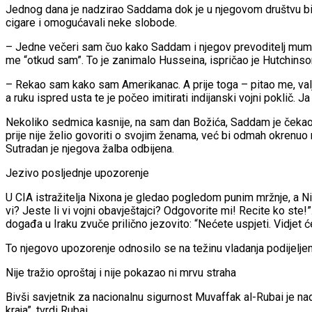
Jednog dana je nadzirao Saddama dok je u njegovom društvu bio 
cigare i omogućavali neke slobode.
– Jedne večeri sam čuo kako Saddam i njegov prevoditelj mumlj
me “otkud sam”. To je zanimalo Husseina, ispričao je Hutchin
– Rekao sam kako sam Amerikanac. A prije toga – pitao me, val
a ruku ispred usta te je počeo imitirati indijanski vojni poklič. 
Nekoliko sedmica kasnije, na sam dan Božića, Saddam je čekao o
prije nije želio govoriti o svojim ženama, već bi odmah okrenuo r
Sutradan je njegova žalba odbijena.
Jezivo posljednje upozorenje
U CIA istražitelja Nixona je gledao pogledom punim mržnje, a Nix
vi? Jeste li vi vojni obavještajci? Odgovorite mi! Recite ko ste!”
događa u Iraku zvuče prilično jezovito: “Nećete uspjeti. Vidjet će
To njegovo upozorenje odnosilo se na težinu vladanja podijelje
Nije tražio oproštaj i nije pokazao ni mrvu straha
Bivši savjetnik za nacionalnu sigurnost Muvaffak al-Rubai je nad
kraja”, tvrdi Rubai.