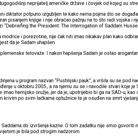
ugogodišnji neprijatelj američke države i čovjek od kojeg su str
nosni diktator potpuno izgubljen te kako nema pojma što se događ
n pisanjem knjige i nije obraćao pažnju na to što radi vojska i njeg
izi “Debriefing the President: The Interrogation of Saddam Hussei
odrice i porezotine, nije čak niti imao nikakav plan kako odbraniti
jest da je Sadam uhapšen.
je plemenske tetovaže. I nakon hapšenja Sadam je ostao arogantan,
dinjena u program nazvan “Pustinjski pauk”, a vršila su se pod n
enje u oktobru 2005., a na njemu su se i navodile stvari koje je 
je imao hemijsko oružje, jer da je, upotrijebio bi ga na SAD-u, ka
n krivim po svim tačkama optužnice te je osuđen na smrt vješanjem
addama do izvršenja kazne. O tom zadatku nije smio govoriti niti 
svijetom je bila pod strogim nadzorom.