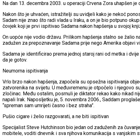
Na dan 13. decembra 2003. u operaciji Crvena Zora uhapšen je d
Nakon što je uhvaćen, istražitelji su uvidjeli kako je nekoć po
Sadam nije znao što radi vlada u Iraku, a on je bio potpuno okupira
čovjek koji je prvi ispitivao Sadama nakon hapšenja u svojoj knj
On uopće nije vodio državu. Prilikom hapšenja stalno se žalio na m
zadužen za prepoznavanje Sadama prije nego Amerika objavi vi
Sadama je identificirao prema jednoj staroj rani od metka i dvi
da je gotov.
Neumorna ispitivanja
Vrlo brzo nakon hapšenja, započela su opsežna ispitivanja obje
zatvorenika na svijetu. U međuvremenu je otpočelo i njegovo suđ
zločinac. Među ostalim, posrnuli je diktator rekao kako nikad ni
napali Irak. Naposljetku je, 5. novembra 2006., Saddam proglaše
“spreman sam umrijeti časno i bez straha”.
Pušio cigare i želio razgovarati, a ne biti ispitivan
Specijalist Steve Hutchinson bio jedan od zaduženih za čuvanje S
mobitele, voditi dnevnik i sva njihova komunikacija s vanjskim 