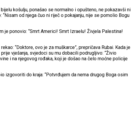
 bijelu košulju, ponašao se normalno i opušteno, ne pokazavši ni
če: “Nisam od njega čuo ni riječ o pokajanju, nije se pomolio Bogu
m je ponovio: “Smrt Americi! Smrt Izraelu! Živjela Palestina!
 rekao: “Doktore, ovo je za muškarce”, prepričava Rubai. Kada je
ije vješanja, svjedoci su mu dobacili podrugljivo: “Živio
ine i na njegovog rođaka, koji je došao na čelo moćne policije
 uspio izgovoriti do kraja: “Potvrđujem da nema drugog Boga osim