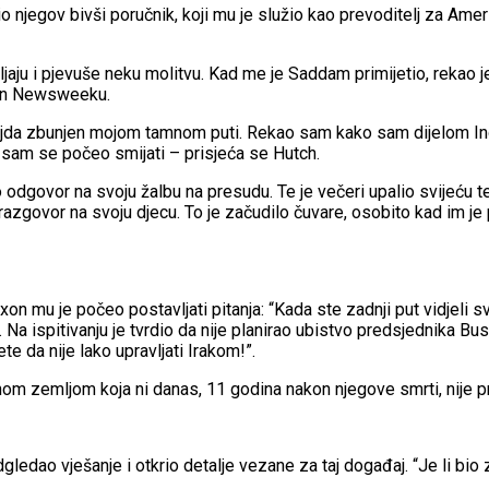
njegov bivši poručnik, koji mu je služio kao prevoditelj za Ame
aju i pjevuše neku molitvu. Kad me je Saddam primijetio, rekao 
son Newsweeku.
jda zbunjen mojom tamnom puti. Rekao sam kako sam dijelom Indij
Ja sam se počeo smijati – prisjeća se Hutch.
dgovor na svoju žalbu na presudu. Te je večeri upalio svijeću te
azgovor na svoju djecu. To je začudilo čuvare, osobito kad im je po
on mu je počeo postavljati pitanja: “Kada ste zadnji put vidjeli 
. Na ispitivanju je tvrdio da nije planirao ubistvo predsjednika Bu
te da nije lako upravljati Irakom!”.
nom zemljom koja ni danas, 11 godina nakon njegove smrti, nije p
gledao vješanje i otkrio detalje vezane za taj događaj. “Je li bio 