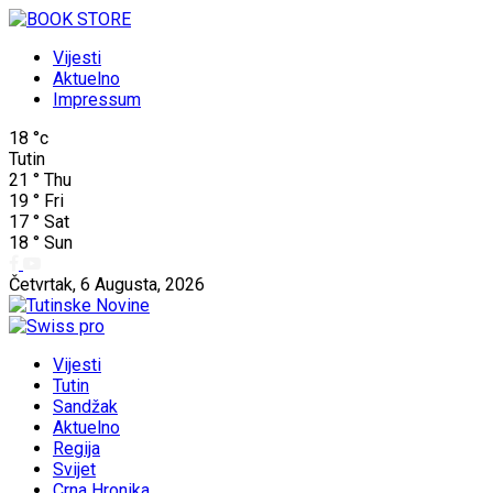
Vijesti
Aktuelno
Impressum
18
°c
Tutin
21
°
Thu
19
°
Fri
17
°
Sat
18
°
Sun
Četvrtak, 6 Augusta, 2026
Vijesti
Tutin
Sandžak
Aktuelno
Regija
Svijet
Crna Hronika