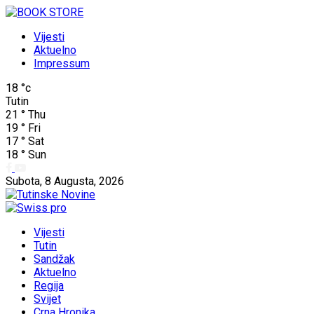
Vijesti
Aktuelno
Impressum
18
°c
Tutin
21
°
Thu
19
°
Fri
17
°
Sat
18
°
Sun
Subota, 8 Augusta, 2026
Vijesti
Tutin
Sandžak
Aktuelno
Regija
Svijet
Crna Hronika