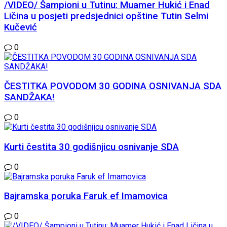
/VIDEO/ Šampioni u Tutinu: Muamer Hukić i Enad
Ličina u posjeti predsjednici opštine Tutin Selmi
Kučević
0
ČESTITKA POVODOM 30 GODINA OSNIVANJA SDA
SANDŽAKA!
0
Kurti čestita 30 godišnjicu osnivanje SDA
0
Bajramska poruka Faruk ef Imamovica
0