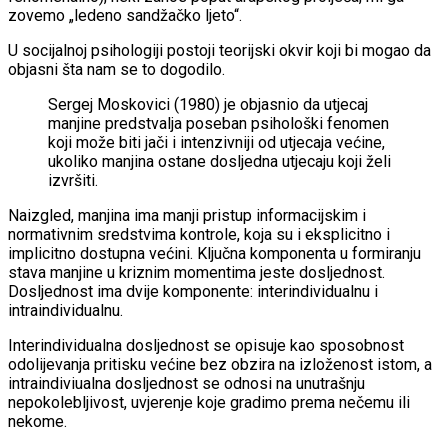
zovemo „ledeno sandžačko ljeto“.
U socijalnoj psihologiji postoji teorijski okvir koji bi mogao da
objasni šta nam se to dogodilo.
Sergej Moskovici (1980) je objasnio da utjecaj
manjine predstvalja poseban psihološki fenomen
koji može biti jači i intenzivniji od utjecaja većine,
ukoliko manjina ostane dosljedna utjecaju koji želi
izvršiti.
Naizgled, manjina ima manji pristup informacijskim i
normativnim sredstvima kontrole, koja su i eksplicitno i
implicitno dostupna većini. Ključna komponenta u formiranju
stava manjine u kriznim momentima jeste dosljednost.
Dosljednost ima dvije komponente: interindividualnu i
intraindividualnu.
Interindividualna dosljednost se opisuje kao sposobnost
odolijevanja pritisku većine bez obzira na izloženost istom, a
intraindiviualna dosljednost se odnosi na unutrašnju
nepokolebljivost, uvjerenje koje gradimo prema nečemu ili
nekome.