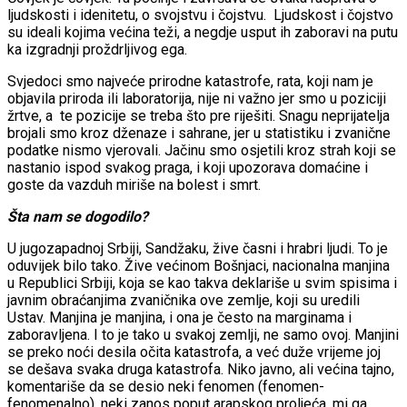
ljudskosti i idenitetu, o svojstvu i čojstvu. Ljudskost i čojstvo
su ideali kojima većina teži, a negdje usput ih zaboravi na putu
ka izgradnji proždrljivog ega.
Svjedoci smo najveće prirodne katastrofe, rata, koji nam je
objavila priroda ili laboratorija, nije ni važno jer smo u poziciji
žrtve, a te pozicije se treba što pre riješiti. Snagu neprijatelja
brojali smo kroz dženaze i sahrane, jer u statistiku i zvanične
podatke nismo vjerovali. Jačinu smo osjetili kroz strah koji se
nastanio ispod svakog praga, i koji upozorava domaćine i
goste da vazduh miriše na bolest i smrt.
Šta nam se dogodilo?
U jugozapadnoj Srbiji, Sandžaku, žive časni i hrabri ljudi. To je
oduvijek bilo tako. Žive većinom Bošnjaci, nacionalna manjina
u Republici Srbiji, koja se kao takva deklariše u svim spisima i
javnim obraćanjima zvaničnika ove zemlje, koji su uredili
Ustav. Manjina je manjina, i ona je često na marginama i
zaboravljena. I to je tako u svakoj zemlji, ne samo ovoj. Manjini
se preko noći desila očita katastrofa, a već duže vrijeme joj
se dešava svaka druga katastrofa. Niko javno, ali većina tajno,
komentariše da se desio neki fenomen (fenomen-
fenomenalno), neki zanos poput arapskog proljeća, mi ga