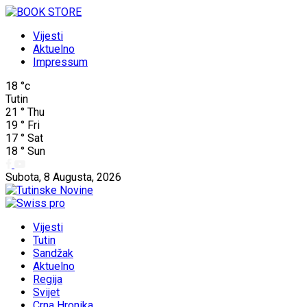
Vijesti
Aktuelno
Impressum
18
°c
Tutin
21
°
Thu
19
°
Fri
17
°
Sat
18
°
Sun
Subota, 8 Augusta, 2026
Vijesti
Tutin
Sandžak
Aktuelno
Regija
Svijet
Crna Hronika