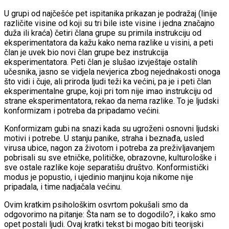
U grupi od najčešće pet ispitanika prikazan je podražaj (linije
različite visine od koji su tri bile iste visine i jedna značajno
duža ili kraća) četiri člana grupe su primila instrukciju od
eksperimentatora da kažu kako nema razlike u visini, a peti
član je uvek bio novi član grupe bez instrukcija
eksperimentatora. Peti član je slušao izvještaje ostalih
učesnika, jasno se vidjela nevjerica zbog nejednakosti onoga
što vidi i čuje, ali priroda ljudi teži ka većini, pa je i peti član
eksperimentalne grupe, koji pri tom nije imao instrukciju od
strane eksperimentatora, rekao da nema razlike. To je ljudski
konformizam i potreba da pripadamo većini.
Konformizam gubi na snazi kada su ugroženi osnovni ljudski
motivi i potrebe. U stanju panike, straha i beznađa, usled
virusa ubice, nagon za životom i potreba za preživljavanjem
pobrisali su sve etničke, političke, obrazovne, kulturološke i
sve ostale razlike koje separatišu društvo. Konformistički
modus je popustio, i ujedinio manjinu koja nikome nije
pripadala, i time nadjačala većinu.
Ovim kratkim psihološkim osvrtom pokušali smo da
odgovorimo na pitanje: Šta nam se to dogodilo?, i kako smo
opet postali ljudi. Ovaj kratki tekst bi mogao biti teorijski