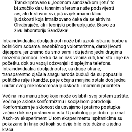
Transkriptovano u „ledenom sandžačkom ljetu“ to
bi značilo da u tananim sferama naše podsvijesti
svi, ali doslovno svi, još uvijek imamo klicu
ljudskosti koja intralizovano čeka da se aktivira.
Ohrabrujuće, ali i teorijski potkrepljujuće. Bravo za
živu laboratoriju Sandžaka!
Intraindividualna dosljednost može biti uzrok istrajne borbe u
bolničkim sobama, nesebičnog volonterizma, darežljivosti
dijaspore, jer znamo da smo sami i da jedino jedni drugima
možemo pomoći. Teško da će nas većina čuti, kao što i nije na
početku, dok su vapaji odzvanjali displejima telefona.
Intraindividualna dosljednost je, sa druge strane,
transparentno ojačala snagu naroda budući da su popustile
političke ralje i kandže, pa je očajna manjina ostala dosljedna
unutar svog mikrokosmosa ljudskosti i moralnih prioriteta.
Većina ima manu zbog koje može oslabiti svoj sistem zaštite.
Većina je sklona konformizmu i socijalnom poređenju.
Konformizam je sklonost da usvajamo i pratimo postupke
većine dok ne postanemo ista. U psihologiji je dobro poznat
Asch-ov eksperiment. U tom eksperimentu ispitanicima su
pokazane tri linije od kojih su dvije bile iste dužine a jedna
kraća.