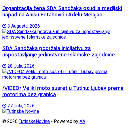
Organizacija žena SDA Sandžaka osudila medijski
napad na Anisu Fetahović i Adelu Melajac
3 Augusta, 2026
SDA Sandžaka podržala inicijativu za
uspostavljanje jedinstvene Islamske zajednice
28 Jula, 2026
/VIDEO/ Veliki moto susret u Tutinu: Ljubav prema
motorima bez granica
27 Jula, 2026
© 2020
TutinskeNovine
- Powered by
AA
.