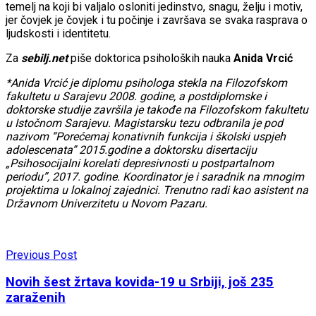
temelj na koji bi valjalo osloniti jedinstvo, snagu, želju i motiv,
jer čovjek je čovjek i tu počinje i završava se svaka rasprava o
ljudskosti i identitetu.
Za
sebilj.net
piše doktorica psiholoških nauka
Anida Vrcić
*Anida Vrcić je diplomu psihologa stekla na Filozofskom
fakultetu u Sarajevu 2008. godine, a postdiplomske i
doktorske studije završila je takođe na Filozofskom fakultetu
u Istočnom Sarajevu. Magistarsku tezu odbranila je pod
nazivom “Porećemaj konativnih funkcija i školski uspjeh
adolescenata” 2015.godine a doktorsku disertaciju
„Psihosocijalni korelati depresivnosti u postpartalnom
periodu”, 2017. godine. Koordinator je i saradnik na mnogim
projektima u lokalnoj zajednici. Trenutno radi kao asistent na
Državnom Univerzitetu u Novom Pazaru.
Previous Post
Novih šest žrtava kovida-19 u Srbiji, još 235
zaraženih