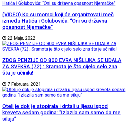
(VIDEO) Ko su momci koji će organizovati meč
između Hatića i Golubovića: “Oni su državna
opasnost Njemačke”
22 Maja, 2022
ZBOG PENZIJE OD 800 EVRA NIŠLIJKA SE UDALA
ZA SVEKRA (72) : Sramota je što cijelo selo zna
šta je učinila!
7 Februara, 2021
Oteli je dok je stopirala i držali u lijesu ispod
kreveta sedam godina: “Izlazila sam samo da me
siluju”