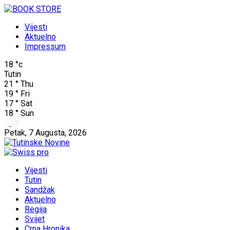
Vijesti
Aktuelno
Impressum
18
°c
Tutin
21
°
Thu
19
°
Fri
17
°
Sat
18
°
Sun
Petak, 7 Augusta, 2026
Vijesti
Tutin
Sandžak
Aktuelno
Regija
Svijet
Crna Hronika