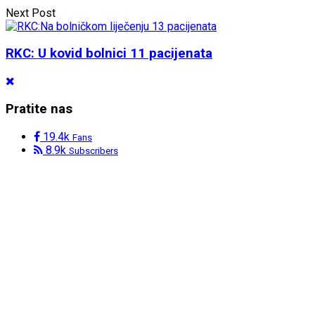
Next Post
RKC: U kovid bolnici 11 pacijenata
Pratite nas
19.4k
Fans
8.9k
Subscribers