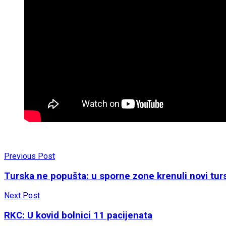
Previous Post
Turska ne popušta: u sporne zone krenuli novi turski
Next Post
RKC: U kovid bolnici 11 pacijenata