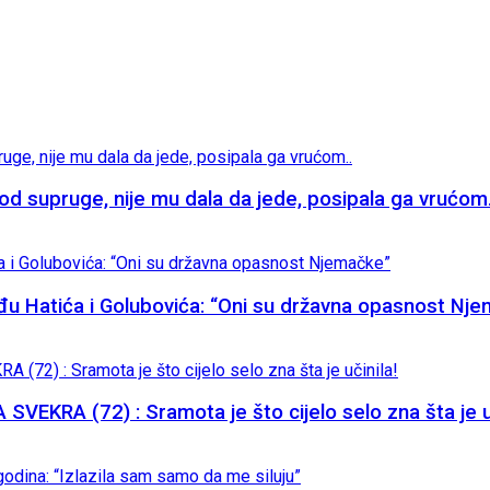
supruge, nije mu dala da jede, posipala ga vrućom.
đu Hatića i Golubovića: “Oni su državna opasnost Nj
KRA (72) : Sramota je što cijelo selo zna šta je uč