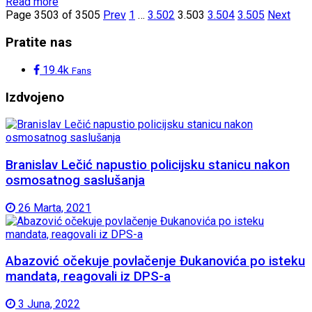
Read more
Page 3503 of 3505
Prev
1
…
3.502
3.503
3.504
3.505
Next
Pratite nas
19.4k
Fans
Izdvojeno
Branislav Lečić napustio policijsku stanicu nakon
osmosatnog saslušanja
26 Marta, 2021
Abazović očekuje povlačenje Đukanovića po isteku
mandata, reagovali iz DPS-a
3 Juna, 2022