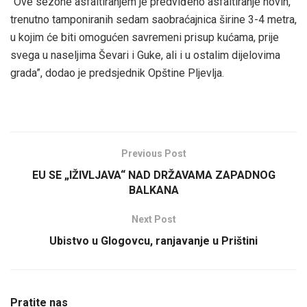
“Ove sezone asfaltiranjem je predviđeno asfaltiranje novih,
trenutno tamponiranih sedam saobraćajnica širine 3-4 metra,
u kojim će biti omogućen savremeni prisup kućama, prije
svega u naseljima Ševari i Guke, ali i u ostalim dijelovima
grada”, dodao je predsjednik Opštine Pljevlja.
Previous Post
EU SE „IŽIVLJAVA“ NAD DRŽAVAMA ZAPADNOG
BALKANA
Next Post
Ubistvo u Glogovcu, ranjavanje u Prištini
Pratite nas