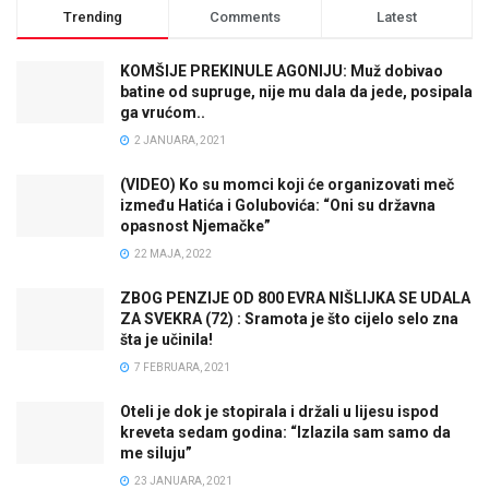
Trending
Comments
Latest
KOMŠIJE PREKINULE AGONIJU: Muž dobivao
batine od supruge, nije mu dala da jede, posipala
ga vrućom..
2 JANUARA, 2021
(VIDEO) Ko su momci koji će organizovati meč
između Hatića i Golubovića: “Oni su državna
opasnost Njemačke”
22 MAJA, 2022
ZBOG PENZIJE OD 800 EVRA NIŠLIJKA SE UDALA
ZA SVEKRA (72) : Sramota je što cijelo selo zna
šta je učinila!
7 FEBRUARA, 2021
Oteli je dok je stopirala i držali u lijesu ispod
kreveta sedam godina: “Izlazila sam samo da
me siluju”
23 JANUARA, 2021