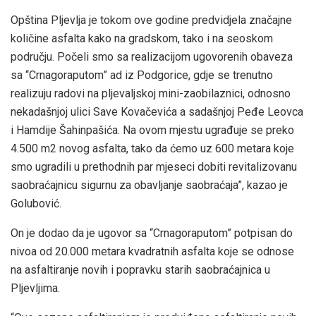
Opština Pljevlja je tokom ove godine predvidjela značajne
količine asfalta kako na gradskom, tako i na seoskom
području. Počeli smo sa realizacijom ugovorenih obaveza
sa “Crnagoraputom” ad iz Podgorice, gdje se trenutno
realizuju radovi na pljevaljskoj mini-zaobilaznici, odnosno
nekadašnjoj ulici Save Kovačevića a sadašnjoj Peđe Leovca
i Hamdije Šahinpašića. Na ovom mjestu ugrađuje se preko
4.500 m2 novog asfalta, tako da ćemo uz 600 metara koje
smo ugradili u prethodnih par mjeseci dobiti revitalizovanu
saobraćajnicu sigurnu za obavljanje saobraćaja”, kazao je
Golubović.
On je dodao da je ugovor sa “Crnagoraputom” potpisan do
nivoa od 20.000 metara kvadratnih asfalta koje se odnose
na asfaltiranje novih i popravku starih saobraćajnica u
Pljevljima.