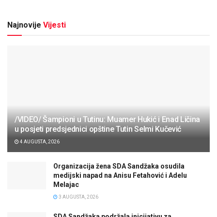
Najnovije
Vijesti
/VIDEO/ Šampioni u Tutinu: Muamer Hukić i Enad Ličina
u posjeti predsjednici opštine Tutin Selmi Kučević
4 AUGUSTA, 2026
Organizacija žena SDA Sandžaka osudila
medijski napad na Anisu Fetahović i Adelu
Melajac
3 AUGUSTA, 2026
SDA Sandžaka podržala inicijativu za