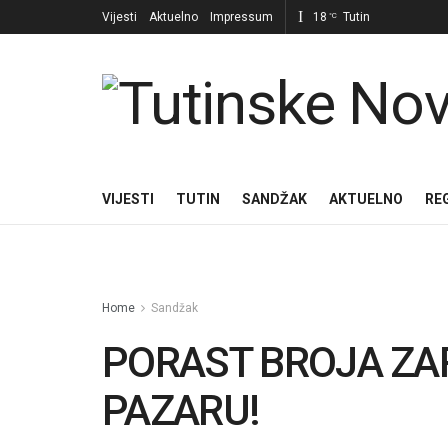
Vijesti
Aktuelno
Impressum
18
Tutin
°C
VIJESTI
TUTIN
SANDŽAK
AKTUELNO
RE
Home
Sandžak
PORAST BROJA ZA
PAZARU!