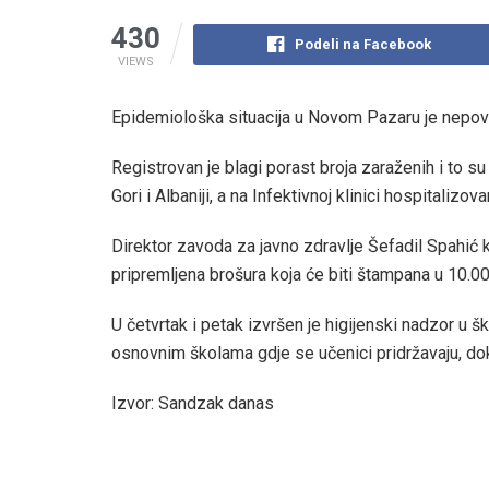
430
Podeli na Facebook
VIEWS
Epidemiološka situacija u Novom Pazaru je nepovo
Registrovan je blagi porast broja zaraženih i to su 
Gori i Albaniji, a na Infektivnoj klinici hospitalizov
Direktor zavoda za javno zdravlje Šefadil Spahić ka
pripremljena brošura koja će biti štampana u 10.0
U četvrtak i petak izvršen je higijenski nadzor u
osnovnim školama gdje se učenici pridržavaju, dok
Izvor: Sandzak danas