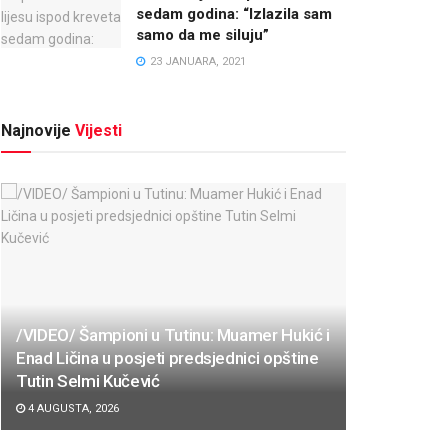
sedam godina: “Izlazila sam
samo da me siluju”
23 JANUARA, 2021
Najnovije
Vijesti
/VIDEO/ Šampioni u Tutinu: Muamer Hukić i
Enad Ličina u posjeti predsjednici opštine
Tutin Selmi Kučević
4 AUGUSTA, 2026