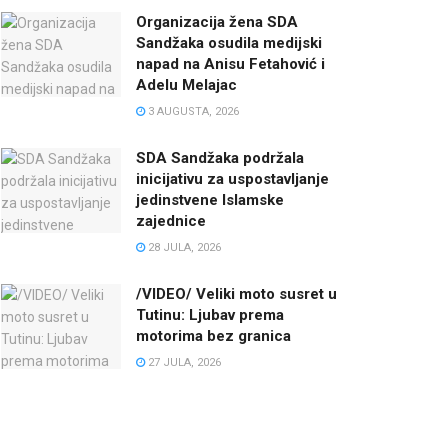
Organizacija žena SDA
Sandžaka osudila medijski
napad na Anisu Fetahović i
Adelu Melajac
3 AUGUSTA, 2026
SDA Sandžaka podržala
inicijativu za uspostavljanje
jedinstvene Islamske
zajednice
28 JULA, 2026
/VIDEO/ Veliki moto susret u
Tutinu: Ljubav prema
motorima bez granica
27 JULA, 2026