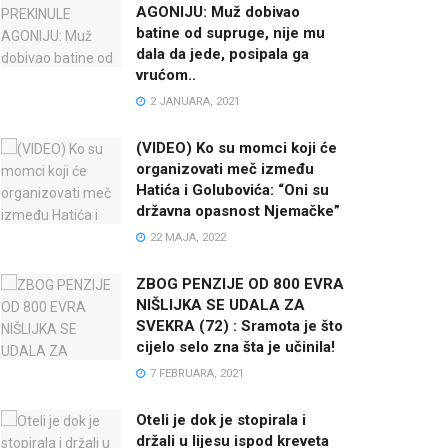
AGONIJU: Muž dobivao
batine od supruge, nije mu
dala da jede, posipala ga
vrućom..
2 JANUARA, 2021
(VIDEO) Ko su momci koji će
organizovati meč između
Hatića i Golubovića: “Oni su
državna opasnost Njemačke”
22 MAJA, 2022
ZBOG PENZIJE OD 800 EVRA
NIŠLIJKA SE UDALA ZA
SVEKRA (72) : Sramota je što
cijelo selo zna šta je učinila!
7 FEBRUARA, 2021
Oteli je dok je stopirala i
držali u lijesu ispod kreveta