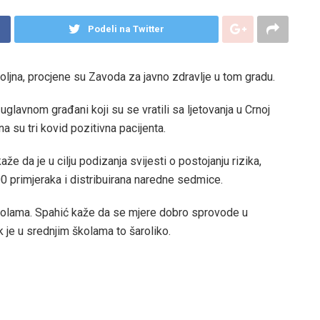
Podeli na Twitter
ljna, procjene su Zavoda za javno zdravlje u tom gradu.
uglavnom građani koji su se vratili sa ljetovanja u Crnoj
ana su tri kovid pozitivna pacijenta.
že da je u cilju podizanja svijesti o postojanju rizika,
00 primjeraka i distribuirana naredne sedmice.
 školama. Spahić kaže da se mjere dobro sprovode u
 je u srednjim školama to šaroliko.