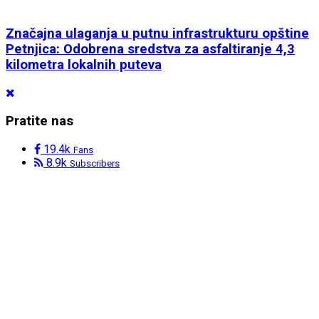
Značajna ulaganja u putnu infrastrukturu opštine
Petnjica: Odobrena sredstva za asfaltiranje 4,3
kilometra lokalnih puteva
Pratite nas
19.4k
Fans
8.9k
Subscribers