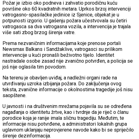
Požar je izbio oko podneva i zahvatio porodičnu kuću
površine oko 60 kvadratnih metara. Uprkos brzoj intervenciji
vatrogasno-spasilačke jedinice iz Sjenice, objekat je u
potpunosti izgorio. U gašenju požara učestvovala su četiri
vatrogasca sa dva vatrogasna vozila, a intervencija je trajala
više sati zbog brzog širenja vatre.
Prema nezvaničnim informacijama koje prenose portali
Newsmax Balkans i Sandžaklive, vatrogasci su prilikom
intervencije u kući pronašli beživotno tijelo. Identitet
nastradale osobe zasad nije zvanično potvrđen, a policija se
još nije oglasila tim povodom.
Na terenu je obavljen uviđaj, a nadležni organi rade na
utvrđivanju uzroka izbijanja požara. Do zaključenja ovog
teksta, zvanične informacije o okolnostima tragedije još nisu
saopštene.
U javnosti i na društvenim mrežama pojavila su se određena
nagađanja o identitetu žrtve, kao i tvrdnje da je riječ o članu
porodice koja je ranije imala sličnu tragediju. Međutim, te
informacije nisu potvrđene, a administratori lokalnih grupa
uglavnom uklanjaju neprovjerene navode kako bi se spriječilo
širenje dezinformacija.