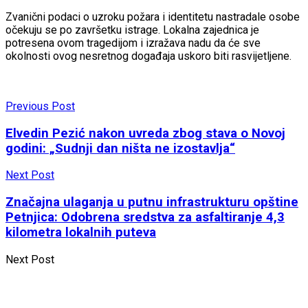
Zvanični podaci o uzroku požara i identitetu nastradale osobe
očekuju se po završetku istrage. Lokalna zajednica je
potresena ovom tragedijom i izražava nadu da će sve
okolnosti ovog nesretnog događaja uskoro biti rasvijetljene.
Previous Post
Elvedin Pezić nakon uvreda zbog stava o Novoj
godini: „Sudnji dan ništa ne izostavlja“
Next Post
Značajna ulaganja u putnu infrastrukturu opštine
Petnjica: Odobrena sredstva za asfaltiranje 4,3
kilometra lokalnih puteva
Next Post