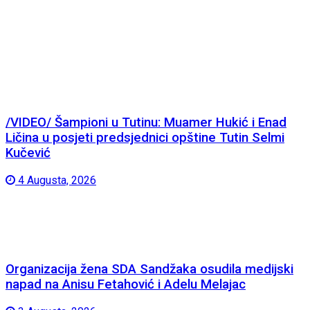
/VIDEO/ Šampioni u Tutinu: Muamer Hukić i Enad
Ličina u posjeti predsjednici opštine Tutin Selmi
Kučević
4 Augusta, 2026
Organizacija žena SDA Sandžaka osudila medijski
napad na Anisu Fetahović i Adelu Melajac