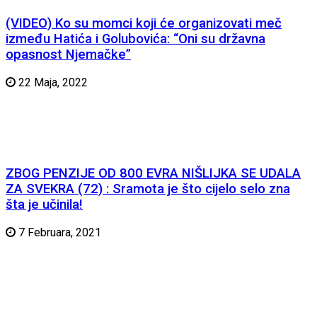
(VIDEO) Ko su momci koji će organizovati meč
između Hatića i Golubovića: “Oni su državna
opasnost Njemačke”
22 Maja, 2022
ZBOG PENZIJE OD 800 EVRA NIŠLIJKA SE UDALA
ZA SVEKRA (72) : Sramota je što cijelo selo zna
šta je učinila!
7 Februara, 2021