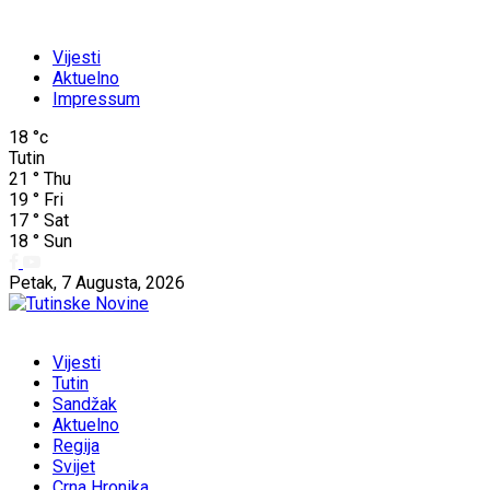
Vijesti
Aktuelno
Impressum
18
°c
Tutin
21
°
Thu
19
°
Fri
17
°
Sat
18
°
Sun
Petak, 7 Augusta, 2026
Vijesti
Tutin
Sandžak
Aktuelno
Regija
Svijet
Crna Hronika