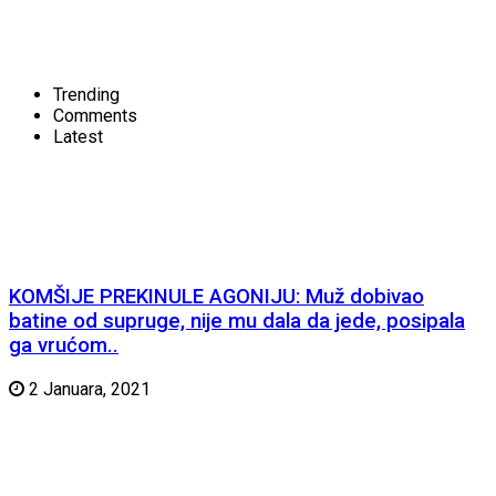
Trending
Comments
Latest
KOMŠIJE PREKINULE AGONIJU: Muž dobivao
batine od supruge, nije mu dala da jede, posipala
ga vrućom..
2 Januara, 2021