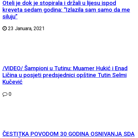
Oteli je dok je stopirala i držali u lijesu ispod
kreveta sedam godina: “Izlazila sam samo da me
siluju”
23 Januara, 2021
/VIDEO/ Šampioni u Tutinu: Muamer Hukić i Enad
Ličina u posjeti predsjednici opštine Tutin Selmi
Kučević
0
ČESTITKA POVODOM 30 GODINA OSNIVANJA SDA