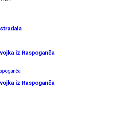
stradala
evojka iz Raspoganča
evojka iz Raspoganča