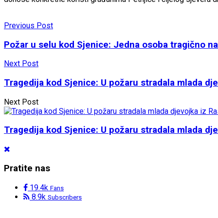
Previous Post
Požar u selu kod Sjenice: Jedna osoba tragično na
Next Post
Tragedija kod Sjenice: U požaru stradala mlada dj
Next Post
Tragedija kod Sjenice: U požaru stradala mlada dj
Pratite nas
19.4k
Fans
8.9k
Subscribers