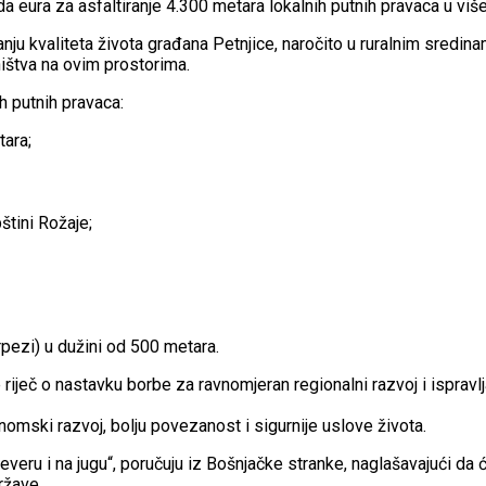
ura za asfaltiranje 4.300 metara lokalnih putnih pravaca u više
nju kvaliteta života građana Petnjice, naročito u ruralnim sredina
ništva na ovim prostorima.
h putnih pravaca:
tara;
tini Rožaje;
pezi) u dužini od 500 metara.
 riječ o nastavku borbe za ravnomjeran regionalni razvoj i ispr
onomski razvoj, bolju povezanost i sigurnije uslove života.
veru i na jugu“, poručuju iz Bošnjačke stranke, naglašavajući da 
ržave.