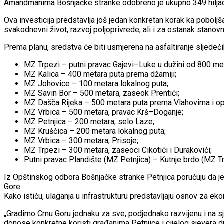
Amandmanima Bošnjačke stranke odobreno je ukupno 349 hiljada e
Ova investicija predstavlja još jedan konkretan korak ka poboljša
svakodnevni život, razvoj poljoprivrede, ali i za ostanak stanov
Prema planu, sredstva će biti usmjerena na asfaltiranje sljedeći
MZ Trpezi – putni pravac Gajevi–Luke u dužini od 800 me
MZ Kalica – 400 metara puta prema džamiji;
MZ Johovice – 100 metara lokalnog puta;
MZ Savin Bor – 500 metara, zaseok Prentići;
MZ Dašča Rijeka – 500 metara puta prema Vlahovima i opš
MZ Vrbica – 500 metara, pravac Krš–Doganje;
MZ Petnjica – 200 metara, selo Laze;
MZ Kruščica – 200 metara lokalnog puta;
MZ Vrbica – 300 metara, Prisoje;
MZ Trpezi – 300 metara, zaseoci Cikotići i Durakovići;
Putni pravac Plandište (MZ Petnjica) – Kutnje brdo (MZ Tr
Iz Opštinskog odbora Bošnjačke stranke Petnjica poručuju da je
Gore.
Kako ističu, ulaganja u infrastrukturu predstavljaju osnov za ek
„Gradimo Crnu Goru jednaku za sve, podjednako razvijenu i na sje
donose konkretne koristi građanima Petnjice i cijelog sjevera d