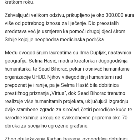
kratkom roku.
Zahvaljujući velikom odzivu, prikupljeno je oko 300.000 eura
više od potrebnog iznosa za liječenje. Dio preostalih
sredstava već je usmjeren ka pomoći drugoj djeci širom
Srbije kojoj je neophodna medicinska podrška.
Među ovogodišnjim laureatima su Ilma Dupljak, nastavnica
geografije, Selma Hasić, modna kreatorka i dugogodišnja
humanitarka, te Sead Bihorac, pekar i osnivač humanitarne
organizacije UHUD. Njihov višegodišnji humanitarni rad
prepoznat je i ranije, pa je Selma Hasić bila dobitnica
prestižnog priznanja „Virtus“, dok Sead Bihorac trenutno
realizuje više humanitarnih projekata, uključujući izgradnju
dvije stambene zgrade za siročad, četiri porodične kuće te
narodne kuhinje u kojoj se svakodnevno priprema oko 70
obroka za socijalno ugrožene građane.
Zbog obilježavanja Kurban-bajrama, ovogodišnji dobitnici