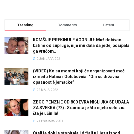
Trending
Comments
Latest
KOMŠIJE PREKINULE AGONIJU: Muž dobivao
batine od supruge, nije mu dala da jede, posipala
ga vrućom..
2 JANUARA, 2021
(VIDEO) Ko su momci koji će organizovati meč
između Hatića i Golubovića: “Oni su državna
opasnost Njemačke”
22 MAJA, 2022
ZBOG PENZIJE OD 800 EVRA NIŠLIJKA SE UDALA
ZA SVEKRA (72) : Sramota je što cijelo selo zna
šta je učinila!
7 FEBRUARA, 2021
Oteli je dok je stopirala i držali u lijesu ispod