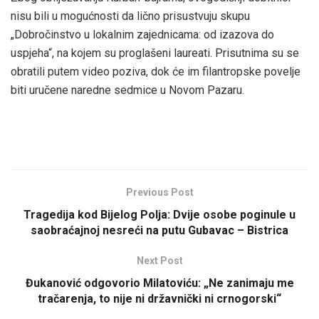
nisu bili u mogućnosti da lično prisustvuju skupu
„Dobročinstvo u lokalnim zajednicama: od izazova do
uspjeha“, na kojem su proglašeni laureati. Prisutnima su se
obratili putem video poziva, dok će im filantropske povelje
biti uručene naredne sedmice u Novom Pazaru.
Previous Post
Tragedija kod Bijelog Polja: Dvije osobe poginule u
saobraćajnoj nesreći na putu Gubavac – Bistrica
Next Post
Đukanović odgovorio Milatoviću: „Ne zanimaju me
tračarenja, to nije ni državnički ni crnogorski“