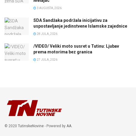
Melajac
3 AUGUSTA, 2026
SDA Sandžaka podržala inicijativu za
uspostavljanje jedinstvene Islamske zajednice
28 JULA, 2026
/VIDEO/ Veliki moto susret u Tutinu: Ljubav
prema motorima bez granica
27 JULA, 2026
© 2020
TutinskeNovine
- Powered by
AA
.