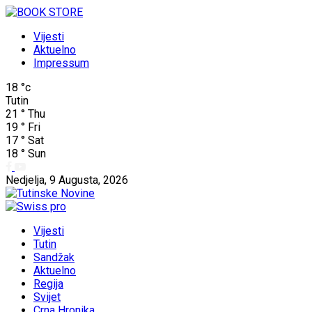
Vijesti
Aktuelno
Impressum
18
°c
Tutin
21
°
Thu
19
°
Fri
17
°
Sat
18
°
Sun
Nedjelja, 9 Augusta, 2026
Vijesti
Tutin
Sandžak
Aktuelno
Regija
Svijet
Crna Hronika