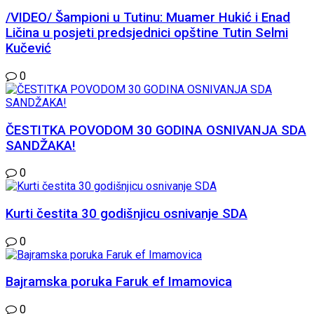
/VIDEO/ Šampioni u Tutinu: Muamer Hukić i Enad
Ličina u posjeti predsjednici opštine Tutin Selmi
Kučević
0
ČESTITKA POVODOM 30 GODINA OSNIVANJA SDA
SANDŽAKA!
0
Kurti čestita 30 godišnjicu osnivanje SDA
0
Bajramska poruka Faruk ef Imamovica
0