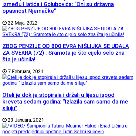
između Hatića i Golubovića: “Oni su državna
opasnost Njemačke”
22 Maja, 2022
ZBOG PENZIJE OD 800 EVRA NIŠLIJKA SE UDALA
ZA SVEKRA (72) : Sramota je što cijelo selo zna
šta je učinila!
7 Februara, 2021
Oteli je dok je stopirala i držali u lijesu ispod
kreveta sedam godina: “Izlazila sam samo da me
siluju”
23 Januara, 2021