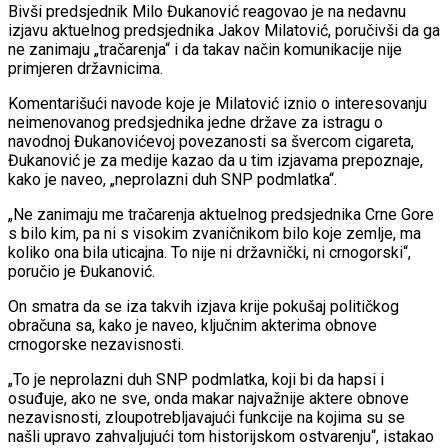
Bivši predsjednik Milo Đukanović reagovao je na nedavnu
izjavu aktuelnog predsjednika Jakov Milatović, poručivši da ga
ne zanimaju „tračarenja“ i da takav način komunikacije nije
primjeren državnicima.
Komentarišući navode koje je Milatović iznio o interesovanju
neimenovanog predsjednika jedne države za istragu o
navodnoj Đukanovićevoj povezanosti sa švercom cigareta,
Đukanović je za medije kazao da u tim izjavama prepoznaje,
kako je naveo, „neprolazni duh SNP podmlatka“.
„Ne zanimaju me tračarenja aktuelnog predsjednika Crne Gore
s bilo kim, pa ni s visokim zvaničnikom bilo koje zemlje, ma
koliko ona bila uticajna. To nije ni državnički, ni crnogorski“,
poručio je Đukanović.
On smatra da se iza takvih izjava krije pokušaj političkog
obračuna sa, kako je naveo, ključnim akterima obnove
crnogorske nezavisnosti.
„To je neprolazni duh SNP podmlatka, koji bi da hapsi i
osuđuje, ako ne sve, onda makar najvažnije aktere obnove
nezavisnosti, zloupotrebljavajući funkcije na kojima su se
našli upravo zahvaljujući tom historijskom ostvarenju“, istakao