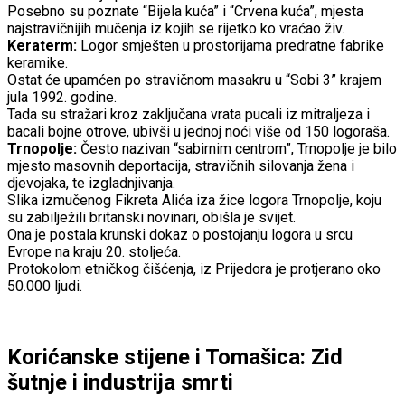
Posebno su poznate “Bijela kuća” i “Crvena kuća”, mjesta
najstravičnijih mučenja iz kojih se rijetko ko vraćao živ.
Keraterm:
Logor smješten u prostorijama predratne fabrike
keramike.
Ostat će upamćen po stravičnom masakru u “Sobi 3” krajem
jula 1992. godine.
Tada su stražari kroz zaključana vrata pucali iz mitraljeza i
bacali bojne otrove, ubivši u jednoj noći više od 150 logoraša.
Trnopolje:
Često nazivan “sabirnim centrom”, Trnopolje je bilo
mjesto masovnih deportacija, stravičnih silovanja žena i
djevojaka, te izgladnjivanja.
Slika izmučenog Fikreta Alića iza žice logora Trnopolje, koju
su zabilježili britanski novinari, obišla je svijet.
Ona je postala krunski dokaz o postojanju logora u srcu
Evrope na kraju 20. stoljeća.
Protokolom etničkog čišćenja, iz Prijedora je protjerano oko
50.000 ljudi.
Korićanske stijene i Tomašica: Zid
šutnje i industrija smrti