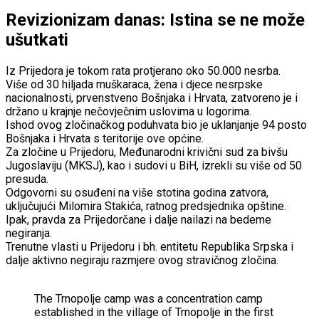
Revizionizam danas: Istina se ne može
ušutkati
Iz Prijedora je tokom rata protjerano oko 50.000 nesrba.
Više od 30 hiljada muškaraca, žena i djece nesrpske
nacionalnosti, prvenstveno Bošnjaka i Hrvata, zatvoreno je i
držano u krajnje nečovječnim uslovima u logorima.
Ishod ovog zločinačkog poduhvata bio je uklanjanje 94 posto
Bošnjaka i Hrvata s teritorije ove općine.
Za zločine u Prijedoru, Međunarodni krivični sud za bivšu
Jugoslaviju (MKSJ), kao i sudovi u BiH, izrekli su više od 50
presuda.
Odgovorni su osuđeni na više stotina godina zatvora,
uključujući Milomira Stakića, ratnog predsjednika opštine.
Ipak, pravda za Prijedorčane i dalje nailazi na bedeme
negiranja.
Trenutne vlasti u Prijedoru i bh. entitetu Republika Srpska i
dalje aktivno negiraju razmjere ovog stravičnog zločina.
The Trnopolje camp was a concentration camp
established in the village of Trnopolje in the first