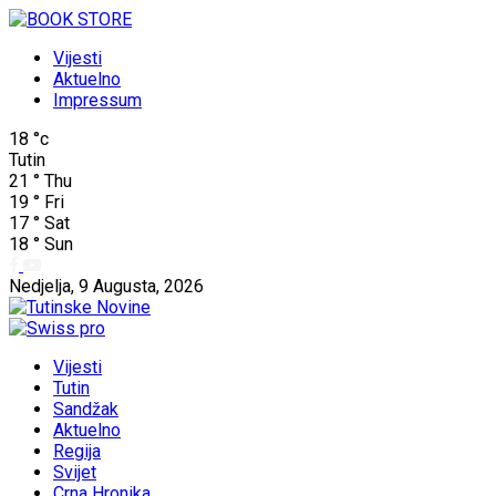
Vijesti
Aktuelno
Impressum
18
°c
Tutin
21
°
Thu
19
°
Fri
17
°
Sat
18
°
Sun
Nedjelja, 9 Augusta, 2026
Vijesti
Tutin
Sandžak
Aktuelno
Regija
Svijet
Crna Hronika