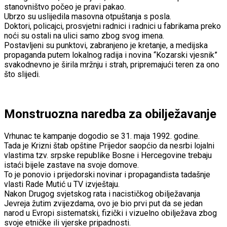
stanovništvo počeo je pravi pakao.
Ubrzo su uslijedila masovna otpuštanja s posla.
Doktori, policajci, prosvjetni radnici i radnici u fabrikama preko
noći su ostali na ulici samo zbog svog imena.
Postavljeni su punktovi, zabranjeno je kretanje, a medijska
propaganda putem lokalnog radija i novina “Kozarski vjesnik”
svakodnevno je širila mržnju i strah, pripremajući teren za ono
što slijedi.
Monstruozna naredba za obilježavanje
Vrhunac te kampanje dogodio se 31. maja 1992. godine.
Tada je Krizni štab opštine Prijedor saopćio da nesrbi lojalni
vlastima tzv. srpske republike Bosne i Hercegovine trebaju
istaći bijele zastave na svoje domove.
To je ponovio i prijedorski novinar i propagandista tadašnje
vlasti Rade Mutić u TV izvještaju.
Nakon Drugog svjetskog rata i nacističkog obilježavanja
Jevreja žutim zvijezdama, ovo je bio prvi put da se jedan
narod u Evropi sistematski, fizički i vizuelno obilježava zbog
svoje etničke ili vjerske pripadnosti.