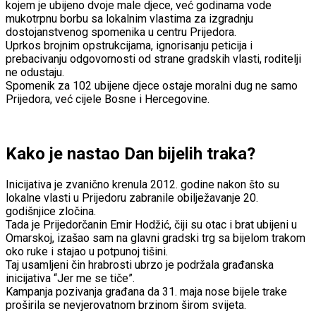
kojem je ubijeno dvoje male djece, već godinama vode
mukotrpnu borbu sa lokalnim vlastima za izgradnju
dostojanstvenog spomenika u centru Prijedora.
Uprkos brojnim opstrukcijama, ignorisanju peticija i
prebacivanju odgovornosti od strane gradskih vlasti, roditelji
ne odustaju.
Spomenik za 102 ubijene djece ostaje moralni dug ne samo
Prijedora, već cijele Bosne i Hercegovine.
Kako je nastao Dan bijelih traka?
Inicijativa je zvanično krenula 2012. godine nakon što su
lokalne vlasti u Prijedoru zabranile obilježavanje 20.
godišnjice zločina.
Tada je Prijedorčanin Emir Hodžić, čiji su otac i brat ubijeni u
Omarskoj, izašao sam na glavni gradski trg sa bijelom trakom
oko ruke i stajao u potpunoj tišini.
Taj usamljeni čin hrabrosti ubrzo je podržala građanska
inicijativa “Jer me se tiče”.
Kampanja pozivanja građana da 31. maja nose bijele trake
proširila se nevjerovatnom brzinom širom svijeta.