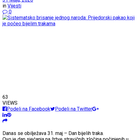
in
Vijesti
0
63
VIEWS
Podeli na Facebook
Podeli na Twitter
Danas se obilježava 31. maj – Dan bijelih traka.
Ovo je dan sjećanja na žrtve stravičnih zločina počinjenih u