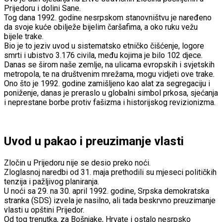
Prijedoru i dolini Sane.
Tog dana 1992. godine nesrpskom stanovništvu je naređeno
da svoje kuće obilježe bijelim čaršafima, a oko ruku vežu
bijele trake.
Bio je to jeziv uvod u sistematsko etničko čišćenje, logore
smrti i ubistvo 3.176 civila, među kojima je bilo 102 djece.
Danas se širom naše zemlje, na ulicama evropskih i svjetskih
metropola, te na društvenim mrežama, mogu vidjeti ove trake.
Ono što je 1992. godine zamišljeno kao alat za segregaciju i
poniženje, danas je preraslo u globalni simbol prkosa, sjećanja
i neprestane borbe protiv fašizma i historijskog revizionizma.
Uvod u pakao i preuzimanje vlasti
Zločin u Prijedoru nije se desio preko noći.
Zloglasnoj naredbi od 31. maja prethodili su mjeseci političkih
tenzija i pažljivog planiranja.
U noći sa 29. na 30. april 1992. godine, Srpska demokratska
stranka (SDS) izvela je nasilno, ali tada beskrvno preuzimanje
vlasti u opštini Prijedor.
Od tog trenutka, za Bošnjake, Hrvate i ostalo nesrpsko