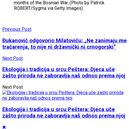
months of the Bosnian War. (Photo by Patrick
ROBERT/Sygma via Getty Images)
Previous Post
Đukanović odgovorio Milatoviću: „Ne zanimaju me
tračarenja, to nije ni državnički ni crnogorski“
Next Post
Ekologija i tradicija u srcu Peštera: Djeca uče
zašto priroda ne zaboravlja naš odnos prema njoj​
Next Post
Ekologija i tradicija u srcu Peštera: Djeca uče
zašto priroda ne zaboravlja naš odnos prema njoj​