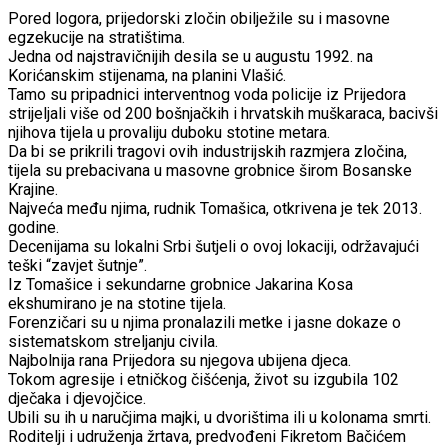
Pored logora, prijedorski zločin obilježile su i masovne
egzekucije na stratištima.
Jedna od najstravičnijih desila se u augustu 1992. na
Korićanskim stijenama, na planini Vlašić.
Tamo su pripadnici interventnog voda policije iz Prijedora
strijeljali više od 200 bošnjačkih i hrvatskih muškaraca, bacivši
njihova tijela u provaliju duboku stotine metara.
Da bi se prikrili tragovi ovih industrijskih razmjera zločina,
tijela su prebacivana u masovne grobnice širom Bosanske
Krajine.
Najveća među njima, rudnik Tomašica, otkrivena je tek 2013.
godine.
Decenijama su lokalni Srbi šutjeli o ovoj lokaciji, održavajući
teški “zavjet šutnje”.
Iz Tomašice i sekundarne grobnice Jakarina Kosa
ekshumirano je na stotine tijela.
Forenzičari su u njima pronalazili metke i jasne dokaze o
sistematskom streljanju civila.
Najbolnija rana Prijedora su njegova ubijena djeca.
Tokom agresije i etničkog čišćenja, život su izgubila 102
dječaka i djevojčice.
Ubili su ih u naručjima majki, u dvorištima ili u kolonama smrti.
Roditelji i udruženja žrtava, predvođeni Fikretom Bačićem