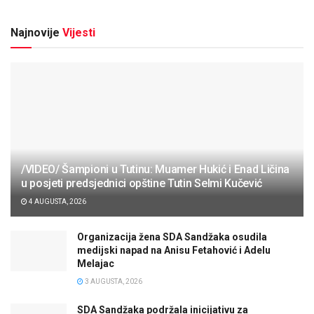
Najnovije
Vijesti
/VIDEO/ Šampioni u Tutinu: Muamer Hukić i Enad Ličina
u posjeti predsjednici opštine Tutin Selmi Kučević
4 AUGUSTA, 2026
Organizacija žena SDA Sandžaka osudila
medijski napad na Anisu Fetahović i Adelu
Melajac
3 AUGUSTA, 2026
SDA Sandžaka podržala inicijativu za