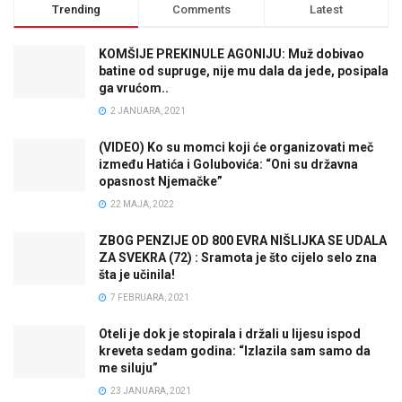
Trending
Comments
Latest
KOMŠIJE PREKINULE AGONIJU: Muž dobivao
batine od supruge, nije mu dala da jede, posipala
ga vrućom..
2 JANUARA, 2021
(VIDEO) Ko su momci koji će organizovati meč
između Hatića i Golubovića: “Oni su državna
opasnost Njemačke”
22 MAJA, 2022
ZBOG PENZIJE OD 800 EVRA NIŠLIJKA SE UDALA
ZA SVEKRA (72) : Sramota je što cijelo selo zna
šta je učinila!
7 FEBRUARA, 2021
Oteli je dok je stopirala i držali u lijesu ispod
kreveta sedam godina: “Izlazila sam samo da
me siluju”
23 JANUARA, 2021