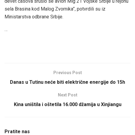
devet časova srušio se avion Mig 21 Vojske Srbije u rejonu
sela Brasina kod Malog Zvornika”, potvrdili su iz
Ministarstva odbrane Srbije.
…
Previous Post
Danas u Tutinu neće biti električne energije do 15h
Next Post
Kina uništila i oštetila 16.000 džamija u Xinjiangu
Pratite nas