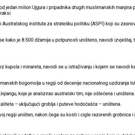
 od jedan milion Ujgura i pripadnika drugih muslimanskih manjin
raksi.
 Australskog instituta za stratešku politiku (ASPI) koji su zasno
 se kako je 8.500 džamija u potpunosti uništeno, navodi izvještaj,
z kupola i minareta, navodi se u istraživanju i kojem se navodi k
slimanskih bogomolja u regiji od decenije nacionalnog uzdizanja t
njiangu, koje je analizirao australski tim, nije oštećena i uništena.
aliteta – uključujući groblja i puteve hodočašća – uništena.
voj regiji uništen, nakon čega su kosti i cigle razorenih grobnica