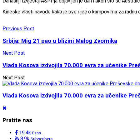
Današnji izvještaj ASPI-ja objavljen je dan nakon što su Australci
Kineske vlasti navode kako je ovo riječ o kampovima za radnu 
Previous Post
Srbija: Mig 21 pao u blizini Malog Zvornika
Next Post
Vlada Kosova izdvojila 70.000 evra za učenike Pre
Next Post
Vlada Kosova izdvojila 70.000 evra za učenike Pre
Pratite nas
19.4k
Fans
8.9k
Subscribers