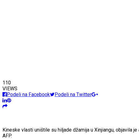
110
VIEWS
Podeli na Facebook
Podeli na Twitter
Kineske vlasti uništile su hiljade džamija u Xinjiangu, objavila j
AFP.