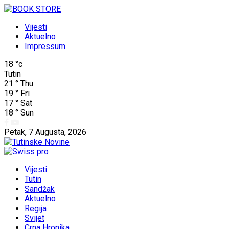
Vijesti
Aktuelno
Impressum
18
°c
Tutin
21
°
Thu
19
°
Fri
17
°
Sat
18
°
Sun
Petak, 7 Augusta, 2026
Vijesti
Tutin
Sandžak
Aktuelno
Regija
Svijet
Crna Hronika