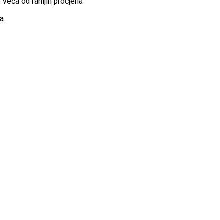
 veća od ranijih procjena.
a.