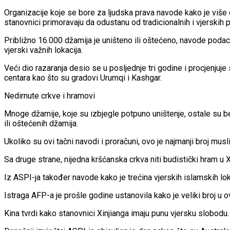
Organizacije koje se bore za ljudska prava navode kako je više
stanovnici primoravaju da odustanu od tradicionalnih i vjerskih p
Približno 16.000 džamija je uništeno ili oštećeno, navode podaci
vjerski važnih lokacija.
Veći dio razaranja desio se u posljednje tri godine i procjenjuje
centara kao što su gradovi Urumqi i Kashgar.
Nedirnute crkve i hramovi
Mnoge džamije, koje su izbjegle potpuno uništenje, ostale su be
ili oštećenih džamija.
Ukoliko su ovi tačni navodi i proračuni, ovo je najmanji broj mu
Sa druge strane, nijedna kršćanska crkva niti budistički hram u Xi
Iz ASPI-ja također navode kako je trećina vjerskih islamskih lok
Istraga AFP-a je prošle godine ustanovila kako je veliki broj u o
Kina tvrdi kako stanovnici Xinjianga imaju punu vjersku slobodu.