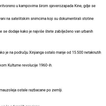
a pritvoreno u kampovima širom sjeverozapada Kine, gdje se
vani na satelitskim snimcima koji su dokumentirali stotine
 te se dodaje kako je najviše štete zabilježeno van urbanih
ako je na području Xinjianga ostalo manje od 15.500 netaknutih
okom Kulturne revolucije 1960-ih.
 i mauzoleja ostale razbacane po zemlji.