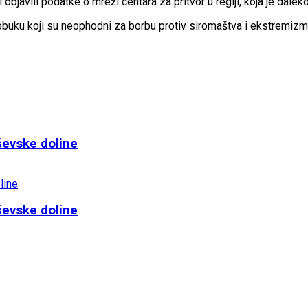
 objavili podatke o mreži centara za pritvor u regiji, koja je daleko
obuku koji su neophodni za borbu protiv siromaštva i ekstremizm
ševske doline
ševske doline