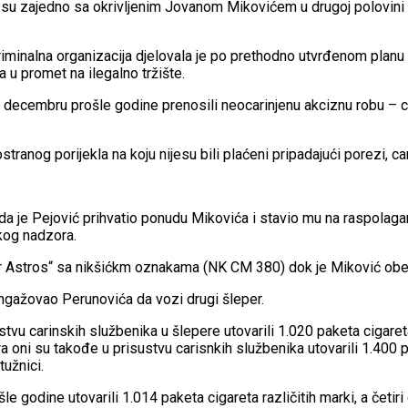
a su zajedno sa okrivljenim Jovanom Mikovićem u drugoj polovini 2
riminalna organizacija djelovala je po prethodno utvrđenom plan
 u promet na ilegalno tržište.
i decembru prošle godine prenosili neocarinjenu akciznu robu – ci
ostranog porijekla na koju nijesu bili plaćeni pripadajući porezi, c
a je Pejović prihvatio ponudu Mikovića i stavio mu na raspolag
skog nadzora.
r Astros“ sa nikšićkm oznakama (NK CM 380) dok je Miković obezb
ngažovao Perunovića da vozi drugi šleper.
vu carinskih službenika u šlepere utovarili 1.020 paketa cigareta 
a oni su takođe u prisustvu carisnkih službenika utovarili 1.400 p
tužnici.
godine utovarili 1.014 paketa cigareta različitih marki, a četiri d