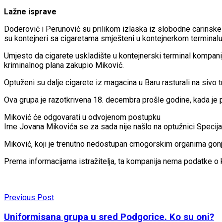
Lažne isprave
Doderović i Perunović su prilikom izlaska iz slobodne carinske 
su kontejneri sa cigaretama smješteni u kontejnerkom terminalu 
Umjesto da cigarete uskladište u kontejnerski terminal kompanije 
kriminalnog plana zakupio Miković.
Optuženi su dalje cigarete iz magacina u Baru rasturali na sivo t
Ova grupa je razotkrivena 18. decembra prošle godine, kada je pol
Miković će odgovarati u odvojenom postupku
Ime Jovana Mikovića se za sada nije našlo na optužnici Specija
Miković, koji je trenutno nedostupan crnogorskim organima gonje
Prema informacijama istražitelja, ta kompanija nema podatke o kap
Previous Post
Uniformisana grupa u sred Podgorice. Ko su oni?