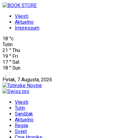
Vijesti
Aktuelno
Impressum
18
°c
Tutin
21
°
Thu
19
°
Fri
17
°
Sat
18
°
Sun
Petak, 7 Augusta, 2026
Vijesti
Tutin
Sandžak
Aktuelno
Regija
Svijet
Crna Hronika