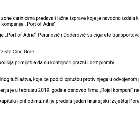
zone carinicima predavali lažne isprave koje je navodno izdala ko
kompanije ,,Port of Adria“.
,,Port of Adria“, Perunović i Doderović su cigarete transportovali
ržište Crne Gore.
icija primijetila da su kontejneri prazni i bez plombi.
lnog tužilaštva, koje će podići optužbu protiv njega u odvojenom
nja je u februaru 2019. godine osnovao firmu „Rojal kompani“ rad
italu i prihodima, niti je predala ijedan finansijski izvještaj Pore