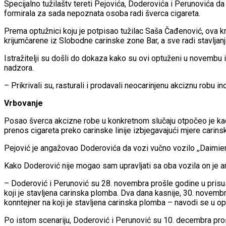
Specijalno tužilaštv tereti Pejovića, Doderovića i Perunovića d
formirala za sada nepoznata osoba radi šverca cigareta.
Prema optužnici koju je potpisao tužilac Saša Čađenović, ova k
krijumčarene iz Slobodne carinske zone Bar, a sve radi stavljanja
Istražitelji su došli do dokaza kako su ovi optuženi u novembu 
nadzora.
– Prikrivali su, rasturali i prodavali neocarinjenu akciznu robu in
Vrbovanje
Posao šverca akcizne robe u konkretnom slučaju otpočeo je kad
prenos cigareta preko carinske linije izbjegavajući mjere carin
Pejović je angažovao Doderovića da vozi vučno vozilo ,,Daimie
Kako Doderović nije mogao sam upravljati sa oba vozila on je a
– Doderović i Perunović su 28. novembra prošle godine u prisust
koji je stavljena carinska plomba. Dva dana kasnije, 30. novembr
konntejner na koji je stavljena carinska plomba – navodi se u op
Po istom scenariju, Doderović i Perunović su 10. decembra prošle 