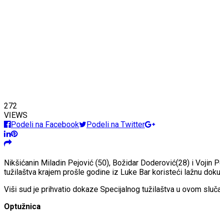
272
VIEWS
Podeli na Facebook
Podeli na Twitter
Nikšićanin Miladin Pejović (50), Božidar Doderović(28) i Vojin
tužilaštva krajem prošle godine iz Luke Bar koristeći lažnu dok
Viši sud je prihvatio dokaze Specijalnog tužilaštva u ovom sluča
Optužnica