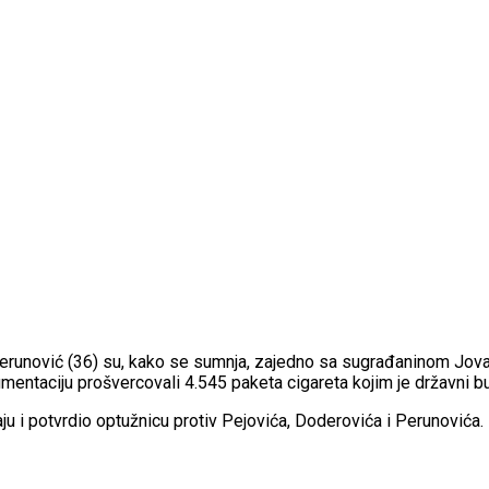
 Perunović (36) su, kako se sumnja, zajedno sa sugrađaninom Jov
umentaciju prošvercovali 4.545 paketa cigareta kojim je državni 
ju i potvrdio optužnicu protiv Pejovića, Doderovića i Perunovića.