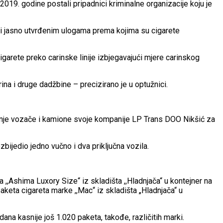
019. godine postali pripadnici kriminalne organizacije koju je
u i jasno utvrđenim ulogama prema kojima su cigarete
garete preko carinske linije izbjegavajući mjere carinskog
arina i druge dadžbine – precizirano je u optužnici.
anje vozače i kamione svoje kompanije LP Trans DOO Nikšić za
ijedio jedno vučno i dva priključna vozila.
,,Ashima Luxory Size“ iz skladišta ,,Hladnjača“ u kontejner na
aketa cigareta marke ,,Mac“ iz skladišta „Hladnjača“ u
ana kasnije još 1.020 paketa, takođe, različitih marki.