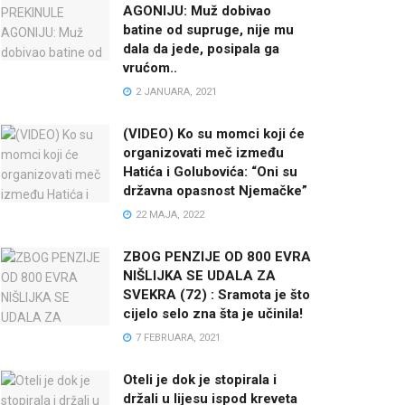
AGONIJU: Muž dobivao
batine od supruge, nije mu
dala da jede, posipala ga
vrućom..
2 JANUARA, 2021
(VIDEO) Ko su momci koji će
organizovati meč između
Hatića i Golubovića: “Oni su
državna opasnost Njemačke”
22 MAJA, 2022
ZBOG PENZIJE OD 800 EVRA
NIŠLIJKA SE UDALA ZA
SVEKRA (72) : Sramota je što
cijelo selo zna šta je učinila!
7 FEBRUARA, 2021
Oteli je dok je stopirala i
držali u lijesu ispod kreveta