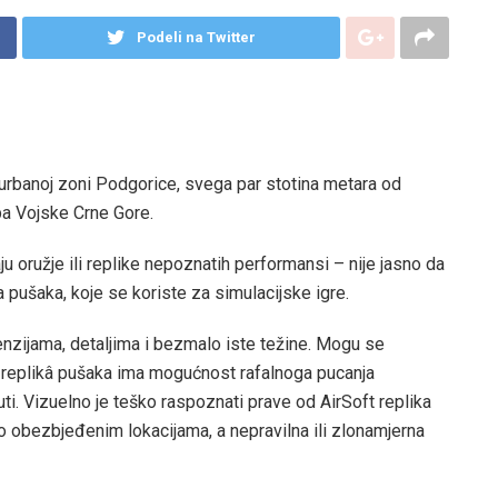
Podeli na Twitter
 urbanoj zoni Podgorice, svega par stotina metara od
ba Vojske Crne Gore.
u oružje ili replike nepoznatih performansi – nije jasno da
ma pušaka, koje se koriste za simulacijske igre.
menzijama, detaljima i bezmalo iste težine. Mogu se
a replikâ pušaka ima mogućnost rafalnoga pucanja
ti. Vizuelno je teško raspoznati prave od AirSoft replika
o obezbjeđenim lokacijama, a nepravilna ili zlonamjerna