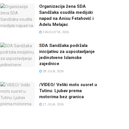
Organizacija žena SDA
Sandžaka osudila medijski
napad na Anisu Fetahović i
Adelu Melajac
3 AUGUSTA, 2026
SDA Sandžaka podržala
inicijativu za uspostavljanje
jedinstvene Islamske
zajednice
28 JULA, 2026
/VIDEO/ Veliki moto susret u
Tutinu: Ljubav prema
motorima bez granica
27 JULA, 2026