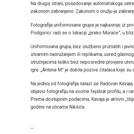
Na drugoj strani, pośedovanje automatskoga vatr
zakonom zabranjeno. Zakonom o oružju je zabranje
Fotografija uniformisane grupe je najkasnije iz pro
Podgorici: radi se o lokaciji „preko Morače”, u bliz
Uniformisana grupa, bez službeno priznatih i javno 
stvarnim naoružanjem ili replikama, usred glavnog
stručnjacima teško bez neposredne provjere utvrdit
igre. „Antena M” je dobila pozive čitalaca koje su 
Na jednoj od fotografija nalazi se Radovan Kavaja, 
objavio fotografiju na svome fejsbuk profilu, a i ra
Prema dostupnim podacima, Kavaja je aktivni „liti
godine na ulicama Nikšića.
–