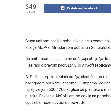
349
Podeli na Facebook
VIEWS
Grupa uniformisanih osoba slikala se u centralnoj
zdanja MUP-a, Ministarstva odbrane i Generalšta
Na uniformama se jasno ne uočavaju obilježja. Imaj
li se radi o pravom naoružanju, ili AirSoft replika
AirSoft su replike realnih oružja, identične po di
nadograditi optikom, laserima ili lampama. Većin
ispaljivanjem 600-1200 kuglica od plasitike u minu
pušaka. Bavljenje AirSoft-om se odvija na posebn
upotreba može dovesi do povreda.