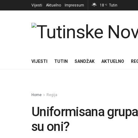
Vijesti
Aktuelno
Impressum
18
Tutin
°C
VIJESTI
TUTIN
SANDŽAK
AKTUELNO
RE
Home
Regija
Uniformisana grupa
su oni?