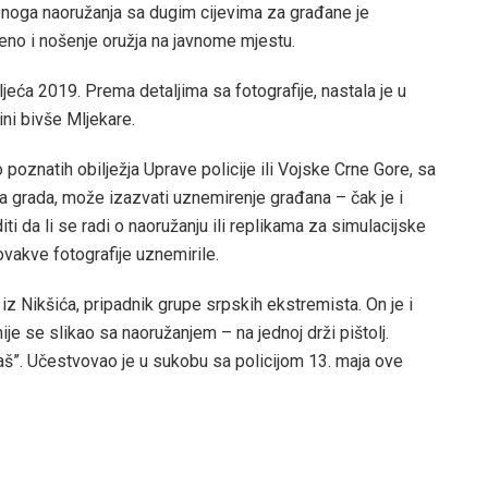
enoga naoružanja sa dugim cijevima za građane je
no i nošenje oružja na javnome mjestu.
ljeća 2019. Prema detaljima sa fotografije, nastala je u
ini bivše Mljekare.
poznatih obilježja Uprave policije ili Vojske Crne Gore, sa
a grada, može izazvati uznemirenje građana – čak je i
i da li se radi o naoružanju ili replikama za simulacijske
ovakve fotografije uznemirile.
iz Nikšića, pripadnik grupe srpskih ekstremista. On je i
nije se slikao sa naoružanjem – na jednoj drži pištolj.
jaš”. Učestvovao je u sukobu sa policijom 13. maja ove