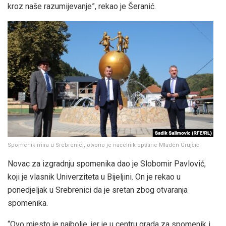
kroz naše razumijevanje”, rekao je Šeranić.
Spomenik mira u Srebrenici, otvorio je načelnik opštine Mladen Grujčić
Novac za izgradnju spomenika dao je Slobomir Pavlović,
koji je vlasnik Univerziteta u Bijeljini. On je rekao u
ponedjeljak u Srebrenici da je sretan zbog otvaranja
spomenika.
“Ovo mjesto je najbolje, jer je u centru grada za spomenik i