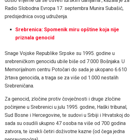
došlo vrijeme da se osveti turskim dahijama“, kazala je za
Radio Slobodna Evropa 17. septembra Munira Subašić,
predsjednica ovog udruženja.
Srebrenica: Spomenik miru opštine koja nije
priznala genocid
Snage Vojske Republike Srpske su 1995. godine u
srebreničkom genocidu ubile biše od 7.000 Bošnjaka. U
Memorijalnom centru Potočari do sada je ukopano 6.610
žrtava genocida, a traga se za više od 1.000 nestalih
Srebreničana.
Za genocid, zločine protiv čovječnosti i druge zločine
počinjene u Srebrenici u julu 1995. godine, Haški tribunal,
Sud Bosne i Hercegovine, te sudovi u Srbiji i Hrvatskoj do
sada su osudili ukupno 47 osoba na više od 700 godina
zatvora, te izrekli četiri doživotne kazne (od čega jedna
nepravomoćna).