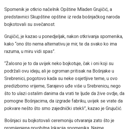
Spomenik je otkrio načelnik Opštine Mladen Grujičić, a
predstavnici Skupštine opštine iz reda bošnjačkog naroda
bojkotovali su svečanost.
Grujičić, je kazao u ponedjeljak, nakon otkrivanja spomenika,
kako “ono što nema alternativu je mir, te da svako ko ima
razuma, u miru vidi spas”.
“Žalosno je to da uvijek neko bojkotuje, čak i oni koji su
podržali ovu ideju, ali je ogroman pritisak na Bošnjake u
Srebrenici, pogotovo kada su neke osjetljive teme, u ovo
predizborno vrijeme, Sarajevo uđe više u Srebrenicu, nego
što to ulazi ostalim danima da vrati te ljude da žive ovdje, da
pomogne Bošnjacima, da izgrade fabriku, uvijek se vrate da
pokvare nešto što smo zajednički stekli”, kazao je Grujučić.
Bošnjaci su bojkotovali ceremoniju otvaranja zato što je
promijenjena prvobitna lokacija spomenika. Naime,