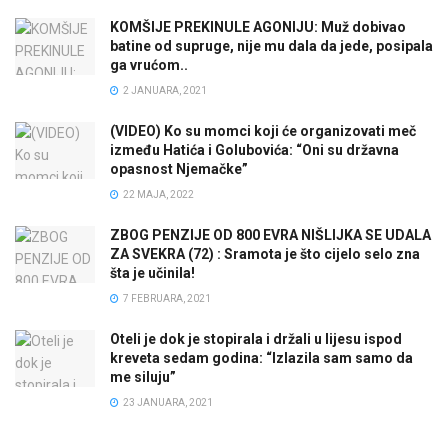
KOMŠIJE PREKINULE AGONIJU: Muž dobivao
batine od supruge, nije mu dala da jede, posipala
ga vrućom..
2 JANUARA, 2021
(VIDEO) Ko su momci koji će organizovati meč
između Hatića i Golubovića: “Oni su državna
opasnost Njemačke”
22 MAJA, 2022
ZBOG PENZIJE OD 800 EVRA NIŠLIJKA SE UDALA
ZA SVEKRA (72) : Sramota je što cijelo selo zna
šta je učinila!
7 FEBRUARA, 2021
Oteli je dok je stopirala i držali u lijesu ispod
kreveta sedam godina: “Izlazila sam samo da
me siluju”
23 JANUARA, 2021