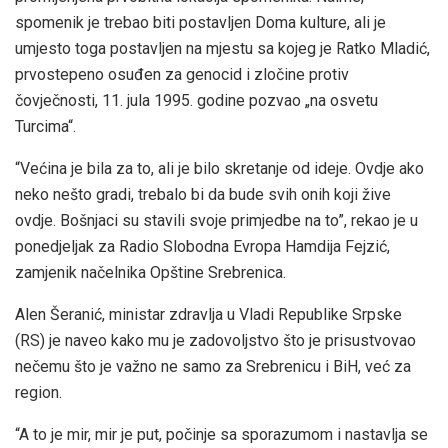
spomenik je trebao biti postavljen Doma kulture, ali je
umjesto toga postavljen na mjestu sa kojeg je Ratko Mladić,
prvostepeno osuđen za genocid i zločine protiv
čovječnosti, 11. jula 1995. godine pozvao „na osvetu
Turcima“.
“Većina je bila za to, ali je bilo skretanje od ideje. Ovdje ako
neko nešto gradi, trebalo bi da bude svih onih koji žive
ovdje. Bošnjaci su stavili svoje primjedbe na to”, rekao je u
ponedjeljak za Radio Slobodna Evropa Hamdija Fejzić,
zamjenik načelnika Opštine Srebrenica.
Alen Šeranić, ministar zdravlja u Vladi Republike Srpske
(RS) je naveo kako mu je zadovoljstvo što je prisustvovao
nečemu što je važno ne samo za Srebrenicu i BiH, već za
region.
“A to je mir, mir je put, počinje sa sporazumom i nastavlja se