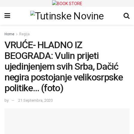
Home
Regija
VRUĆE- HLADNO IZ
BEOGRADA: Vulin prijeti
ujedinjenjem svih Srba, Dačić
negira postojanje velikosrpske
politike… (foto)
by
21 Septembra, 2020