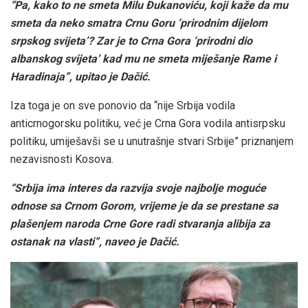
“Pa, kako to ne smeta Milu Đukanoviću, koji kaže da mu
smeta da neko smatra Crnu Goru ‘prirodnim dijelom
srpskog svijeta’? Zar je to Crna Gora ‘prirodni dio
albanskog svijeta’ kad mu ne smeta miješanje Rame i
Haradinaja”, upitao je Dačić.
Iza toga je on sve ponovio da “nije Srbija vodila
anticrnogorsku politiku, već je Crna Gora vodila antisrpsku
politiku, umiješavši se u unutrašnje stvari Srbije” priznanjem
nezavisnosti Kosova.
“Srbija ima interes da razvija svoje najbolje moguće
odnose sa Crnom Gorom, vrijeme je da se prestane sa
plašenjem naroda Crne Gore radi stvaranja alibija za
ostanak na vlasti”, naveo je Dačić.