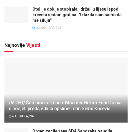
Oteli je dok je stopirala i držali u lijesu ispod
kreveta sedam godina: “Izlazila sam samo da
me siluju”
23 JANUARA, 2021
Najnovije
Vijesti
/VIDEO/ Šampioni u Tutinu: Muamer Hukić i Enad Ličina
u posjeti predsjednici opštine Tutin Selmi Kučević
4 AUGUSTA, 2026
Organizacija žena SDA Sandžaka osudila