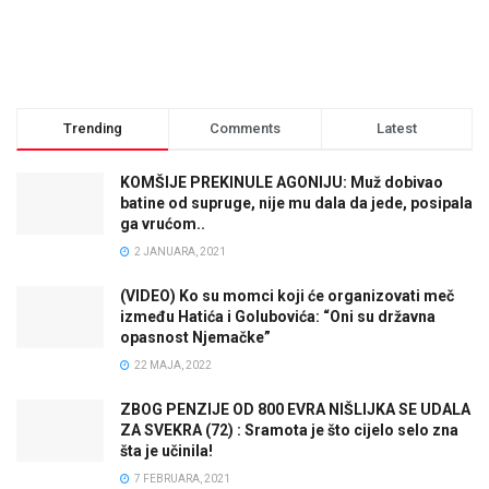
Trending
Comments
Latest
KOMŠIJE PREKINULE AGONIJU: Muž dobivao
batine od supruge, nije mu dala da jede, posipala
ga vrućom..
2 JANUARA, 2021
(VIDEO) Ko su momci koji će organizovati meč
između Hatića i Golubovića: “Oni su državna
opasnost Njemačke”
22 MAJA, 2022
ZBOG PENZIJE OD 800 EVRA NIŠLIJKA SE UDALA
ZA SVEKRA (72) : Sramota je što cijelo selo zna
šta je učinila!
7 FEBRUARA, 2021