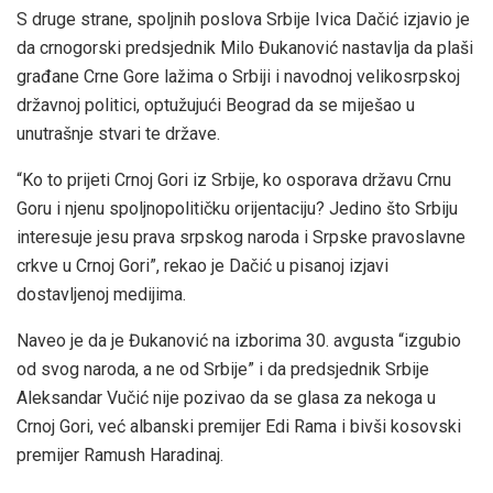
S druge strane, spoljnih poslova Srbije Ivica Dačić izjavio je
da crnogorski predsjednik Milo Đukanović nastavlja da plaši
građane Crne Gore lažima o Srbiji i navodnoj velikosrpskoj
državnoj politici, optužujući Beograd da se miješao u
unutrašnje stvari te države.
“Ko to prijeti Crnoj Gori iz Srbije, ko osporava državu Crnu
Goru i njenu spoljnopolitičku orijentaciju? Jedino što Srbiju
interesuje jesu prava srpskog naroda i Srpske pravoslavne
crkve u Crnoj Gori”, rekao je Dačić u pisanoj izjavi
dostavljenoj medijima.
Naveo je da je Đukanović na izborima 30. avgusta “izgubio
od svog naroda, a ne od Srbije” i da predsjednik Srbije
Aleksandar Vučić nije pozivao da se glasa za nekoga u
Crnoj Gori, već albanski premijer Edi Rama i bivši kosovski
premijer Ramush Haradinaj.