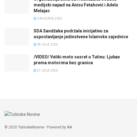
medijski napad na Anisu Fetahović i Adelu
Melajac
3 AUGUSTA, 2026
SDA Sandžaka podržala inicijativu za
uspostavljanje jedinstvene Islamske zajednice
28 JULA, 2026
/VIDEO/ Veliki moto susret u Tutinu: Ljubav
prema motorima bez granica
27 JULA, 2026
© 2020
TutinskeNovine
- Powered by
AA
.