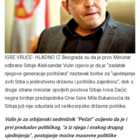
IGRE VRUĆE- HLADNO IZ Beograda su da je prvo Ministar
odbrane Srbije Aleksandar Vulin izjavio je da je “zadatak
njegove generacije političara” nastavak borbe za “ujedinjenje
svih Srba u jedinstvenu državnu i političku zajednicu”, dok s
druge strane ministar spoljnih poslova Srbije Ivica Dačić
negira tvrdnje predsjednika Crne Gore Mila Đukanovića da
Srbija još nije odustala od velikosrpske državne politike.
Vulin je za srbijanski sedmičnik “Pečat” ocijenio da je i
prvi preduslov političkog, “a iz njega i svakog drugog
ujedinjenja”, postojanje moćne masovne političke