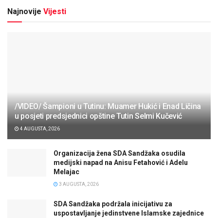
Najnovije
Vijesti
/VIDEO/ Šampioni u Tutinu: Muamer Hukić i Enad Ličina
u posjeti predsjednici opštine Tutin Selmi Kučević
4 AUGUSTA, 2026
Organizacija žena SDA Sandžaka osudila
medijski napad na Anisu Fetahović i Adelu
Melajac
3 AUGUSTA, 2026
SDA Sandžaka podržala inicijativu za
uspostavljanje jedinstvene Islamske zajednice