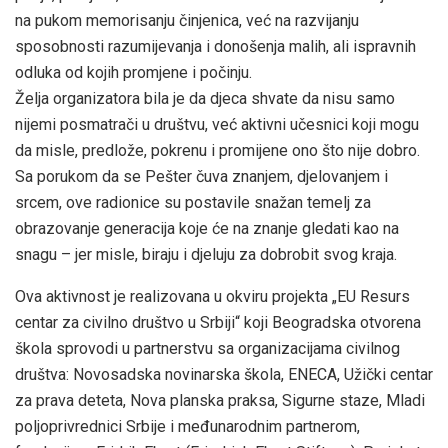
na pukom memorisanju činjenica, već na razvijanju
sposobnosti razumijevanja i donošenja malih, ali ispravnih
odluka od kojih promjene i počinju.
​Želja organizatora bila je da djeca shvate da nisu samo
nijemi posmatrači u društvu, već aktivni učesnici koji mogu
da misle, predlože, pokrenu i promijene ono što nije dobro.
Sa porukom da se Pešter čuva znanjem, djelovanjem i
srcem, ove radionice su postavile snažan temelj za
obrazovanje generacija koje će na znanje gledati kao na
snagu – jer misle, biraju i djeluju za dobrobit svog kraja.
Ova aktivnost je realizovana u okviru projekta „EU Resurs
centar za civilno društvo u Srbiji“ koji Beogradska otvorena
škola sprovodi u partnerstvu sa organizacijama civilnog
društva: Novosadska novinarska škola, ENECA, Užički centar
za prava deteta, Nova planska praksa, Sigurne staze, Mladi
poljoprivrednici Srbije i međunarodnim partnerom,