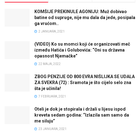
KOMŠIJE PREKINULE AGONIJU: Muž dobivao
batine od supruge, nije mu dala da jede, posipala
ga vrućom..
2 JANUARA, 2021
(VIDEO) Ko su momci koji će organizovati meč
između Hatića i Golubovića: “Oni su državna
opasnost Njemačke”
22 MAJA, 2022
ZBOG PENZIJE OD 800 EVRA NIŠLIJKA SE UDALA
ZA SVEKRA (72) : Sramota je što cijelo selo zna
šta je učinila!
7 FEBRUARA, 2021
Oteli je dok je stopirala i držali u lijesu ispod
kreveta sedam godina: “Izlazila sam samo da
me siluju”
23 JANUARA, 2021