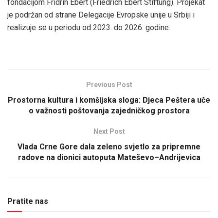
fondacijom Fridrih Ebert (Friedrich Ebert Stiftung). Projekat
je podržan od strane Delegacije Evropske unije u Srbiji i
realizuje se u periodu od 2023. do 2026. godine.
Previous Post
Prostorna kultura i komšijska sloga: Djeca Peštera uče
o važnosti poštovanja zajedničkog prostora
Next Post
Vlada Crne Gore dala zeleno svjetlo za pripremne
radove na dionici autoputa Mateševo–Andrijevica
Pratite nas