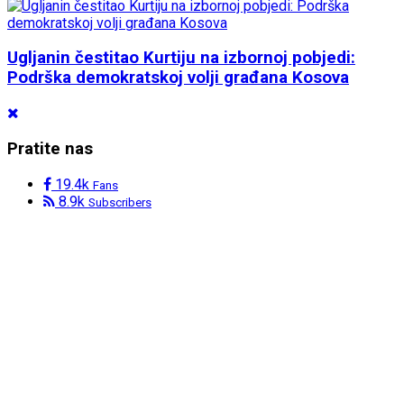
Ugljanin čestitao Kurtiju na izbornoj pobjedi:
Podrška demokratskoj volji građana Kosova
Pratite nas
19.4k
Fans
8.9k
Subscribers