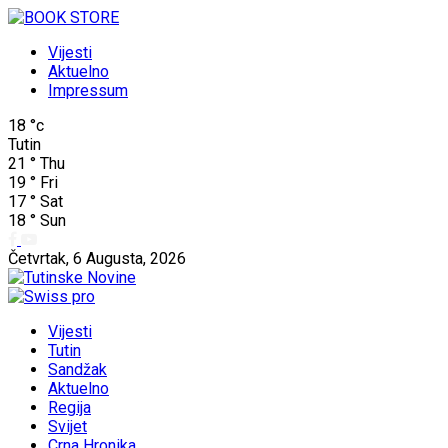
Vijesti
Aktuelno
Impressum
18
°c
Tutin
21
°
Thu
19
°
Fri
17
°
Sat
18
°
Sun
Četvrtak, 6 Augusta, 2026
Vijesti
Tutin
Sandžak
Aktuelno
Regija
Svijet
Crna Hronika