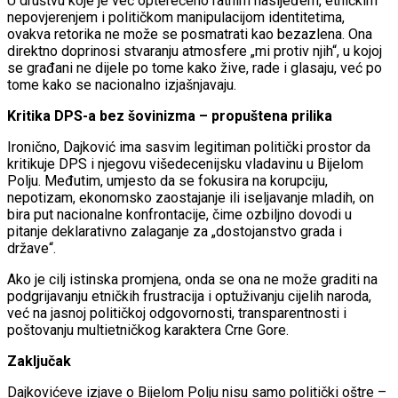
U društvu koje je već opterećeno ratnim nasljeđem, etničkim
nepovjerenjem i političkom manipulacijom identitetima,
ovakva retorika ne može se posmatrati kao bezazlena. Ona
direktno doprinosi stvaranju atmosfere „mi protiv njih“, u kojoj
se građani ne dijele po tome kako žive, rade i glasaju, već po
tome kako se nacionalno izjašnjavaju.
Kritika DPS-a bez šovinizma – propuštena prilika
Ironično, Dajković ima sasvim legitiman politički prostor da
kritikuje DPS i njegovu višedecenijsku vladavinu u Bijelom
Polju. Međutim, umjesto da se fokusira na korupciju,
nepotizam, ekonomsko zaostajanje ili iseljavanje mladih, on
bira put nacionalne konfrontacije, čime ozbiljno dovodi u
pitanje deklarativno zalaganje za „dostojanstvo grada i
države“.
Ako je cilj istinska promjena, onda se ona ne može graditi na
podgrijavanju etničkih frustracija i optuživanju cijelih naroda,
već na jasnoj političkoj odgovornosti, transparentnosti i
poštovanju multietničkog karaktera Crne Gore.
Zaključak
Dajkovićeve izjave o Bijelom Polju nisu samo politički oštre –