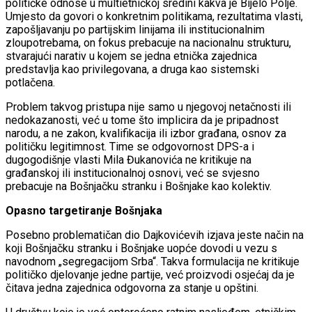
političke odnose u multietničkoj sredini kakva je Bijelo Polje.
Umjesto da govori o konkretnim politikama, rezultatima vlasti,
zapošljavanju po partijskim linijama ili institucionalnim
zloupotrebama, on fokus prebacuje na nacionalnu strukturu,
stvarajući narativ u kojem se jedna etnička zajednica
predstavlja kao privilegovana, a druga kao sistemski
potlačena.
Problem takvog pristupa nije samo u njegovoj netačnosti ili
nedokazanosti, već u tome što implicira da je pripadnost
narodu, a ne zakon, kvalifikacija ili izbor građana, osnov za
političku legitimnost. Time se odgovornost DPS-a i
dugogodišnje vlasti Mila Đukanovića ne kritikuje na
građanskoj ili institucionalnoj osnovi, već se svjesno
prebacuje na Bošnjačku stranku i Bošnjake kao kolektiv.
Opasno targetiranje Bošnjaka
Posebno problematičan dio Dajkovićevih izjava jeste način na
koji Bošnjačku stranku i Bošnjake uopće dovodi u vezu s
navodnom „segregacijom Srba“. Takva formulacija ne kritikuje
političko djelovanje jedne partije, već proizvodi osjećaj da je
čitava jedna zajednica odgovorna za stanje u opštini.