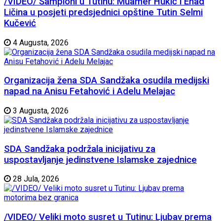
/VIDEO/ Šampioni u Tutinu: Muamer Hukić i Enad
Ličina u posjeti predsjednici opštine Tutin Selmi
Kučević
4 Augusta, 2026
Organizacija žena SDA Sandžaka osudila medijski
napad na Anisu Fetahović i Adelu Melajac
3 Augusta, 2026
SDA Sandžaka podržala inicijativu za
uspostavljanje jedinstvene Islamske zajednice
28 Jula, 2026
/VIDEO/ Veliki moto susret u Tutinu: Ljubav prema