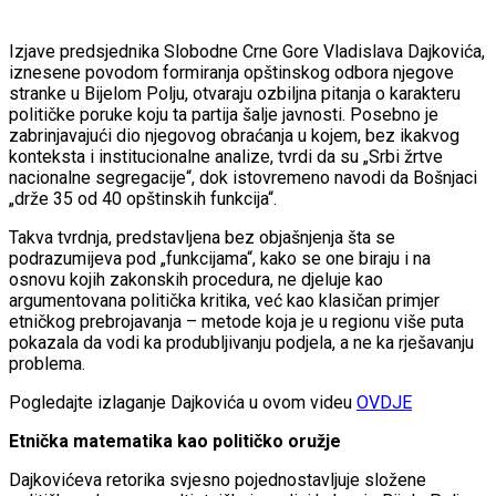
Izjave predsjednika Slobodne Crne Gore Vladislava Dajkovića,
iznesene povodom formiranja opštinskog odbora njegove
stranke u Bijelom Polju, otvaraju ozbiljna pitanja o karakteru
političke poruke koju ta partija šalje javnosti. Posebno je
zabrinjavajući dio njegovog obraćanja u kojem, bez ikakvog
konteksta i institucionalne analize, tvrdi da su „Srbi žrtve
nacionalne segregacije“, dok istovremeno navodi da Bošnjaci
„drže 35 od 40 opštinskih funkcija“.
Takva tvrdnja, predstavljena bez objašnjenja šta se
podrazumijeva pod „funkcijama“, kako se one biraju i na
osnovu kojih zakonskih procedura, ne djeluje kao
argumentovana politička kritika, već kao klasičan primjer
etničkog prebrojavanja – metode koja je u regionu više puta
pokazala da vodi ka produbljivanju podjela, a ne ka rješavanju
problema.
Pogledajte izlaganje Dajkovića u ovom videu
OVDJE
Etnička matematika kao političko oružje
Dajkovićeva retorika svjesno pojednostavljuje složene