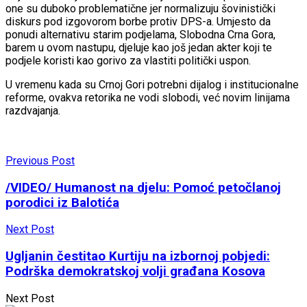
one su duboko problematične jer normalizuju šovinistički
diskurs pod izgovorom borbe protiv DPS-a. Umjesto da
ponudi alternativu starim podjelama, Slobodna Crna Gora,
barem u ovom nastupu, djeluje kao još jedan akter koji te
podjele koristi kao gorivo za vlastiti politički uspon.
U vremenu kada su Crnoj Gori potrebni dijalog i institucionalne
reforme, ovakva retorika ne vodi slobodi, već novim linijama
razdvajanja.
Previous Post
/VIDEO/ Humanost na djelu: Pomoć petočlanoj
porodici iz Balotića
Next Post
Ugljanin čestitao Kurtiju na izbornoj pobjedi:
Podrška demokratskoj volji građana Kosova
Next Post