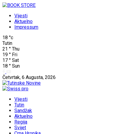
Vijesti
Aktuelno
Impressum
18
°c
Tutin
21
°
Thu
19
°
Fri
17
°
Sat
18
°
Sun
Četvrtak, 6 Augusta, 2026
Vijesti
Tutin
Sandžak
Aktuelno
Regija
Svijet
Crna Hronika