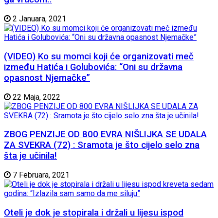
2 Januara, 2021
(VIDEO) Ko su momci koji će organizovati meč
između Hatića i Golubovića: “Oni su državna
opasnost Njemačke”
22 Maja, 2022
ZBOG PENZIJE OD 800 EVRA NIŠLIJKA SE UDALA
ZA SVEKRA (72) : Sramota je što cijelo selo zna
šta je učinila!
7 Februara, 2021
Oteli je dok je stopirala i držali u lijesu ispod