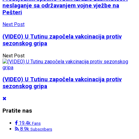
neslaganje sa održavanjem vojne vježbe na
Pešteri
Next Post
(VIDEO) U Tutinu započela vakcinacija protiv
sezonskog gripa
Next Post
(VIDEO) U Tutinu započela vakcinacija protiv
sezonskog gripa
Pratite nas
19.4k
Fans
8.9k
Subscribers