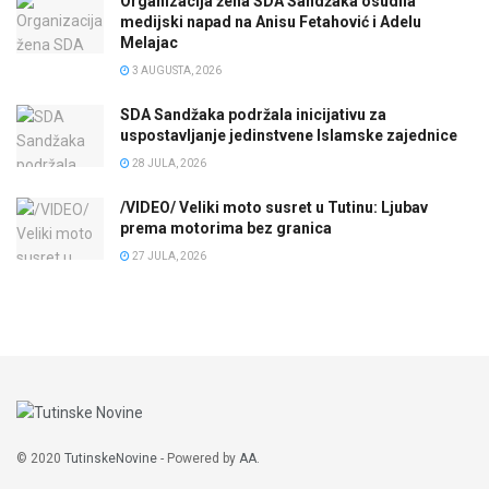
Organizacija žena SDA Sandžaka osudila
medijski napad na Anisu Fetahović i Adelu
Melajac
3 AUGUSTA, 2026
SDA Sandžaka podržala inicijativu za
uspostavljanje jedinstvene Islamske zajednice
28 JULA, 2026
/VIDEO/ Veliki moto susret u Tutinu: Ljubav
prema motorima bez granica
27 JULA, 2026
© 2020
TutinskeNovine
- Powered by
AA
.