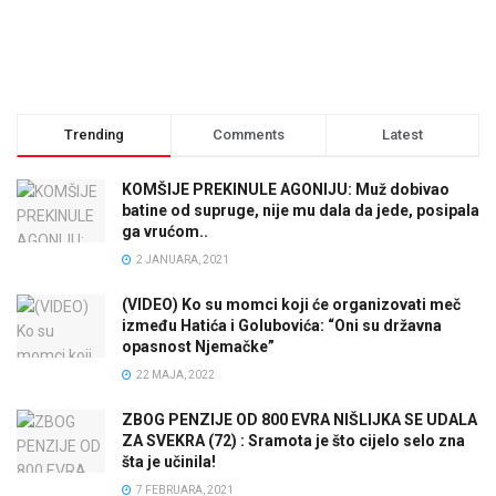
Trending
Comments
Latest
KOMŠIJE PREKINULE AGONIJU: Muž dobivao
batine od supruge, nije mu dala da jede, posipala
ga vrućom..
2 JANUARA, 2021
(VIDEO) Ko su momci koji će organizovati meč
između Hatića i Golubovića: “Oni su državna
opasnost Njemačke”
22 MAJA, 2022
ZBOG PENZIJE OD 800 EVRA NIŠLIJKA SE UDALA
ZA SVEKRA (72) : Sramota je što cijelo selo zna
šta je učinila!
7 FEBRUARA, 2021