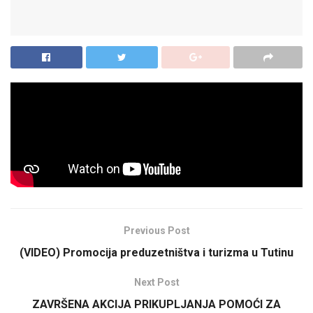
U Tutinu je danas započela vakcinacija građana protiv
sezonskog gripa. Za ovu namjenu Tutin je dobio 1000 doza
vakcina.
Previous Post
(VIDEO) Promocija preduzetništva i turizma u Tutinu
Next Post
ZAVRŠENA AKCIJA PRIKUPLJANJA POMOĆI ZA