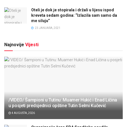
Oteli je dok je stopirala i držali u lijesu ispod
kreveta sedam godina: “Izlazila sam samo da
me siluju”
23 JANUARA, 2021
Najnovije
Vijesti
/VIDEO/ Šampioni u Tutinu: Muamer Hukić i Enad Ličina
u posjeti predsjednici opštine Tutin Selmi Kučević
4 AUGUSTA, 2026