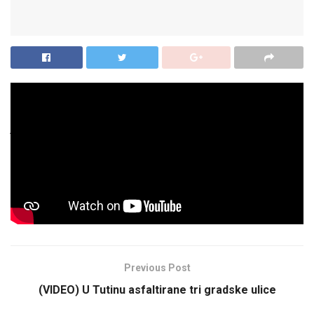
Akcija dobrovoljnog davanja krvi u organizaciji Instituta za
transfuziju krvi iz Beograda i Crvenog krsta iz Tutina, danas
je uspešno realizovana u prostorijama skupštinske sale u
Tutinu, gde je krv dalo njih 35. Naredna, završna akcija biće
organizovana u oktobru na istom mestu.
Previous Post
(VIDEO) U Tutinu asfaltirane tri gradske ulice