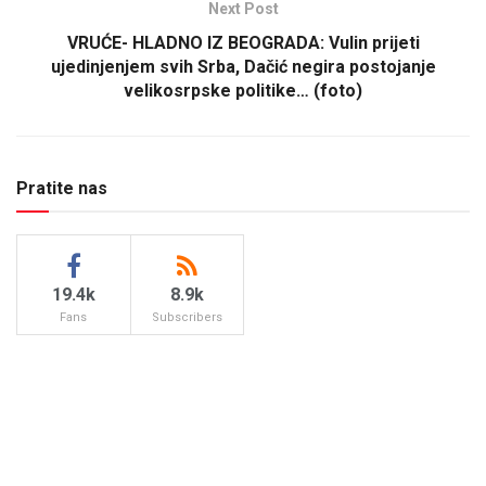
Next Post
VRUĆE- HLADNO IZ BEOGRADA: Vulin prijeti
ujedinjenjem svih Srba, Dačić negira postojanje
velikosrpske politike… (foto)
Pratite nas
19.4k
8.9k
Fans
Subscribers