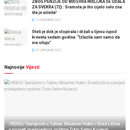
ZBOG PENZIJE OD 800 EVRA NIŠLIJKA SE UDALA
ZA SVEKRA (72) : Sramota je što cijelo selo zna
šta je učinila!
7 FEBRUARA, 2021
Oteli je dok je stopirala i držali u lijesu ispod
kreveta sedam godina: “Izlazila sam samo da
me siluju”
23 JANUARA, 2021
Najnovije
Vijesti
/VIDEO/ Šampioni u Tutinu: Muamer Hukić i Enad Ličina
u posjeti predsjednici opštine Tutin Selmi Kučević