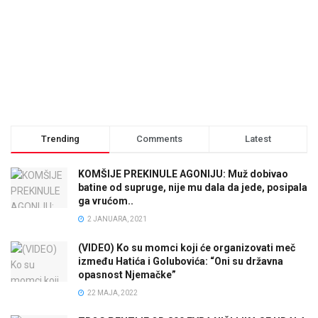
Trending
Comments
Latest
KOMŠIJE PREKINULE AGONIJU: Muž dobivao
batine od supruge, nije mu dala da jede, posipala
ga vrućom..
2 JANUARA, 2021
(VIDEO) Ko su momci koji će organizovati meč
između Hatića i Golubovića: “Oni su državna
opasnost Njemačke”
22 MAJA, 2022