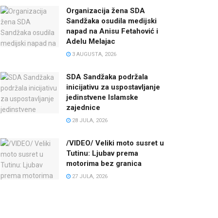
Organizacija žena SDA
Sandžaka osudila medijski
napad na Anisu Fetahović i
Adelu Melajac
3 AUGUSTA, 2026
SDA Sandžaka podržala
inicijativu za uspostavljanje
jedinstvene Islamske
zajednice
28 JULA, 2026
/VIDEO/ Veliki moto susret u
Tutinu: Ljubav prema
motorima bez granica
27 JULA, 2026