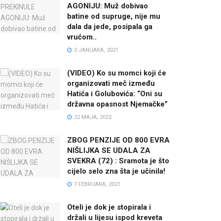
AGONIJU: Muž dobivao
batine od supruge, nije mu
dala da jede, posipala ga
vrućom..
2 JANUARA, 2021
(VIDEO) Ko su momci koji će
organizovati meč između
Hatića i Golubovića: “Oni su
državna opasnost Njemačke”
22 MAJA, 2022
ZBOG PENZIJE OD 800 EVRA
NIŠLIJKA SE UDALA ZA
SVEKRA (72) : Sramota je što
cijelo selo zna šta je učinila!
7 FEBRUARA, 2021
Oteli je dok je stopirala i
držali u lijesu ispod kreveta