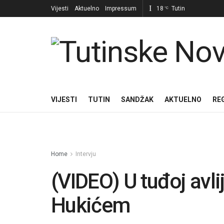
Vijesti
Aktuelno
Impressum
18
Tutin
°C
VIJESTI
TUTIN
SANDŽAK
AKTUELNO
RE
Home
Intervju
(VIDEO) U tuđoj av
Hukićem