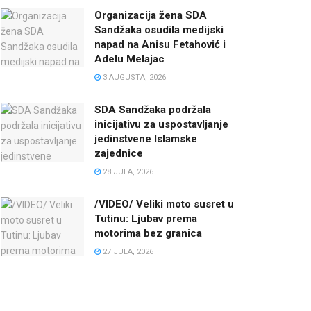
Organizacija žena SDA
Sandžaka osudila medijski
napad na Anisu Fetahović i
Adelu Melajac
3 AUGUSTA, 2026
SDA Sandžaka podržala
inicijativu za uspostavljanje
jedinstvene Islamske
zajednice
28 JULA, 2026
/VIDEO/ Veliki moto susret u
Tutinu: Ljubav prema
motorima bez granica
27 JULA, 2026