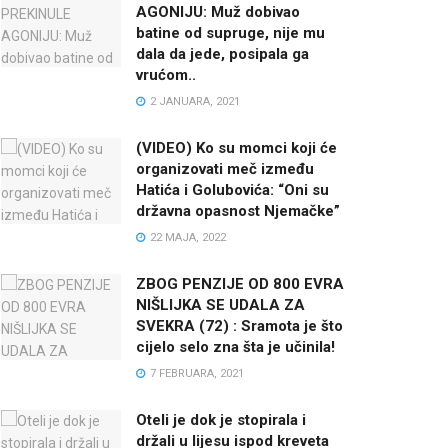
AGONIJU: Muž dobivao
batine od supruge, nije mu
dala da jede, posipala ga
vrućom..
2 JANUARA, 2021
(VIDEO) Ko su momci koji će
organizovati meč između
Hatića i Golubovića: “Oni su
državna opasnost Njemačke”
22 MAJA, 2022
ZBOG PENZIJE OD 800 EVRA
NIŠLIJKA SE UDALA ZA
SVEKRA (72) : Sramota je što
cijelo selo zna šta je učinila!
7 FEBRUARA, 2021
Oteli je dok je stopirala i
držali u lijesu ispod kreveta