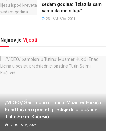
sedam godina: “Izlazila sam
samo da me siluju”
23 JANUARA, 2021
Najnovije
Vijesti
/VIDEO/ Šampioni u Tutinu: Muamer Hukić i
Enad Ličina u posjeti predsjednici opštine
Tutin Selmi Kučević
4 AUGUSTA, 2026