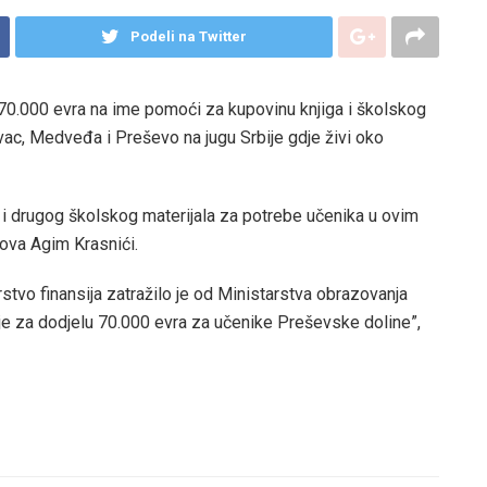
Podeli na Twitter
70.000 evra na ime pomoći za kupovinu knjiga i školskog
ac, Medveđa i Preševo na jugu Srbije gdje živi oko
 i drugog školskog materijala za potrebe učenika u ovim
sova Agim Krasnići.
stvo finansija zatražilo je od Ministarstva obrazovanja
nje za dodjelu 70.000 evra za učenike Preševske doline”,