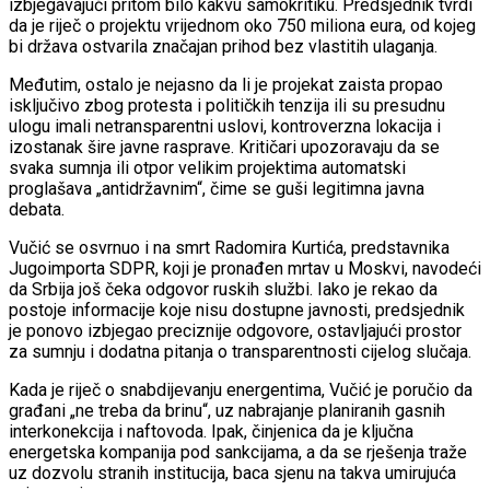
izbjegavajući pritom bilo kakvu samokritiku. Predsjednik tvrdi
da je riječ o projektu vrijednom oko 750 miliona eura, od kojeg
bi država ostvarila značajan prihod bez vlastitih ulaganja.
Međutim, ostalo je nejasno da li je projekat zaista propao
isključivo zbog protesta i političkih tenzija ili su presudnu
ulogu imali netransparentni uslovi, kontroverzna lokacija i
izostanak šire javne rasprave. Kritičari upozoravaju da se
svaka sumnja ili otpor velikim projektima automatski
proglašava „antidržavnim“, čime se guši legitimna javna
debata.
Vučić se osvrnuo i na smrt Radomira Kurtića, predstavnika
Jugoimporta SDPR, koji je pronađen mrtav u Moskvi, navodeći
da Srbija još čeka odgovor ruskih službi. Iako je rekao da
postoje informacije koje nisu dostupne javnosti, predsjednik
je ponovo izbjegao preciznije odgovore, ostavljajući prostor
za sumnju i dodatna pitanja o transparentnosti cijelog slučaja.
Kada je riječ o snabdijevanju energentima, Vučić je poručio da
građani „ne treba da brinu“, uz nabrajanje planiranih gasnih
interkonekcija i naftovoda. Ipak, činjenica da je ključna
energetska kompanija pod sankcijama, a da se rješenja traže
uz dozvolu stranih institucija, baca sjenu na takva umirujuća