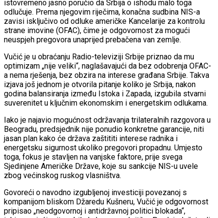
istovremeno jasno poručio da Srbija o ishodu malo toga
odlučuje. Prema njegovim riječima, konačna sudbina NIS-a
zavisi isključivo od odluke američke Kancelarije za kontrolu
strane imovine (OFAC), čime je odgovornost za mogući
neuspjeh pregovora unaprijed prebačena van zemlje.
Vučić je u obraćanju Radio-televiziji Srbije priznao da mu
optimizam „nije veliki“, naglašavajući da bez odobrenja OFAC-
a nema rješenja, bez obzira na interese građana Srbije. Takva
izjava još jednom je otvorila pitanje koliko je Srbija, nakon
godina balansiranja između Istoka i Zapada, izgubila stvarni
suverenitet u ključnim ekonomskim i energetskim odlukama.
Iako je najavio mogućnost održavanja trilateralnih razgovora u
Beogradu, predsjednik nije ponudio konkretne garancije, niti
jasan plan kako će država zaštititi interese radnika i
energetsku sigurnost ukoliko pregovori propadnu. Umjesto
toga, fokus je stavljen na vanjske faktore, prije svega
Sjedinjene Američke Države, koje su sankcije NIS-u uvele
zbog većinskog ruskog vlasništva.
Govoreći o navodno izgubljenoj investiciji povezanoj s
kompanijom bliskom Džaredu Kušneru, Vučić je odgovornost
pripisao „neodgovornoj i antidržavnoj politici blokada“,