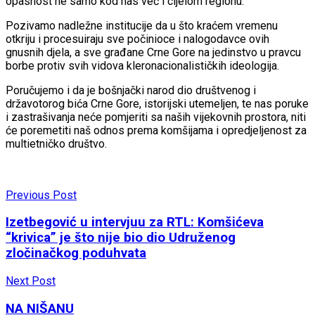
opasnost ne samo kod nas već i cijelom regionu.
Pozivamo nadležne institucije da u što kraćem vremenu
otkriju i procesuiraju sve počinioce i nalogodavce ovih
gnusnih djela, a sve građane Crne Gore na jedinstvo u pravcu
borbe protiv svih vidova kleronacionalističkih ideologija.
Poručujemo i da je bošnjački narod dio društvenog i
državotorog bića Crne Gore, istorijski utemeljen, te nas poruke
i zastrašivanja neće pomjeriti sa naših vijekovnih prostora, niti
će poremetiti naš odnos prema komšijama i opredjeljenost za
multietničko društvo.
Previous Post
Izetbegović u intervjuu za RTL: Komšićeva
“krivica” je što nije bio dio Udruženog
zločinačkog poduhvata
Next Post
NA NIŠANU