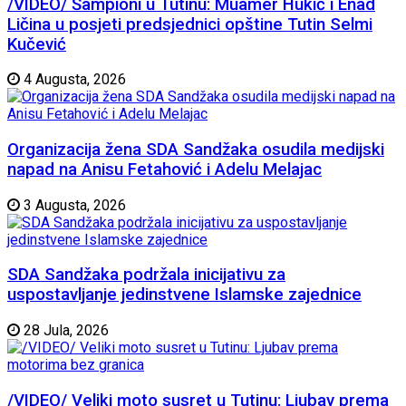
/VIDEO/ Šampioni u Tutinu: Muamer Hukić i Enad
Ličina u posjeti predsjednici opštine Tutin Selmi
Kučević
4 Augusta, 2026
Organizacija žena SDA Sandžaka osudila medijski
napad na Anisu Fetahović i Adelu Melajac
3 Augusta, 2026
SDA Sandžaka podržala inicijativu za
uspostavljanje jedinstvene Islamske zajednice
28 Jula, 2026
/VIDEO/ Veliki moto susret u Tutinu: Ljubav prema