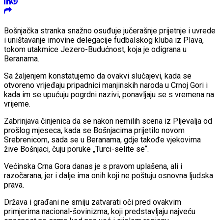
Bošnjačka stranka snažno osuđuje jučerašnje prijetnje i uvrede
i uništavanje imovine delegacije fudbalskog kluba iz Plava,
tokom utakmice Jezero-Budućnost, koja je odigrana u
Beranama.
Sa žaljenjem konstatujemo da ovakvi slučajevi, kada se
otvoreno vrijeđaju pripadnici manjinskih naroda u Crnoj Gori i
kada im se upućuju pogrdni nazivi, ponavljaju se s vremena na
vrijeme.
Zabrinjava činjenica da se nakon nemilih scena iz Pljevalja od
prošlog mjeseca, kada se Bošnjacima prijetilo novom
Srebrenicom, sada se u Beranama, gdje takođe vjekovima
žive Bošnjaci, čuju poruke „Turci-selite se“.
Većinska Crna Gora danas je s pravom uplašena, ali i
razočarana, jer i dalje ima onih koji ne poštuju osnovna ljudska
prava.
Država i građani ne smiju zatvarati oči pred ovakvim
primjerima nacional-šovinizma, koji predstavljaju najveću