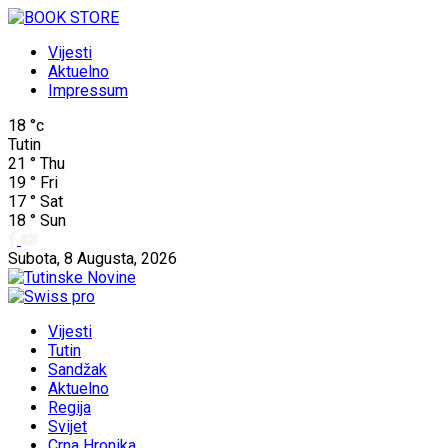
Vijesti
Aktuelno
Impressum
18
°c
Tutin
21
°
Thu
19
°
Fri
17
°
Sat
18
°
Sun
Subota, 8 Augusta, 2026
Vijesti
Tutin
Sandžak
Aktuelno
Regija
Svijet
Crna Hronika