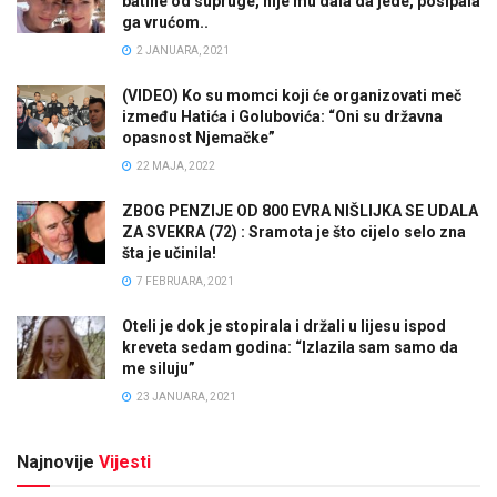
batine od supruge, nije mu dala da jede, posipala
ga vrućom..
2 JANUARA, 2021
(VIDEO) Ko su momci koji će organizovati meč
između Hatića i Golubovića: “Oni su državna
opasnost Njemačke”
22 MAJA, 2022
ZBOG PENZIJE OD 800 EVRA NIŠLIJKA SE UDALA
ZA SVEKRA (72) : Sramota je što cijelo selo zna
šta je učinila!
7 FEBRUARA, 2021
Oteli je dok je stopirala i držali u lijesu ispod
kreveta sedam godina: “Izlazila sam samo da
me siluju”
23 JANUARA, 2021
Najnovije
Vijesti