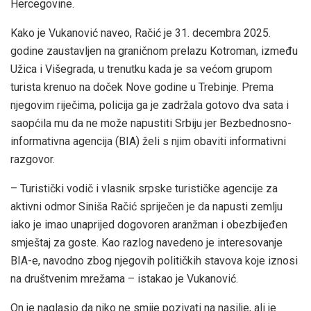
Hercegovine.
Kako je Vukanović naveo, Račić je 31. decembra 2025.
godine zaustavljen na graničnom prelazu Kotroman, između
Užica i Višegrada, u trenutku kada je sa većom grupom
turista krenuo na doček Nove godine u Trebinje. Prema
njegovim riječima, policija ga je zadržala gotovo dva sata i
saopćila mu da ne može napustiti Srbiju jer Bezbednosno-
informativna agencija (BIA) želi s njim obaviti informativni
razgovor.
– Turistički vodič i vlasnik srpske turističke agencije za
aktivni odmor Siniša Račić spriječen je da napusti zemlju
iako je imao unaprijed dogovoren aranžman i obezbijeđen
smještaj za goste. Kao razlog navedeno je interesovanje
BIA-e, navodno zbog njegovih političkih stavova koje iznosi
na društvenim mrežama – istakao je Vukanović.
On je naglasio da niko ne smije pozivati na nasilje, ali je