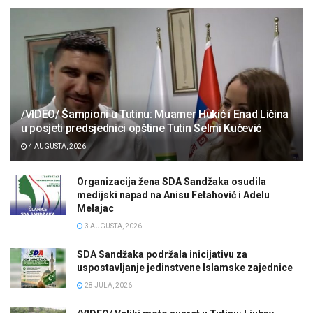
/VIDEO/ Šampioni u Tutinu: Muamer Hukić i Enad Ličina
u posjeti predsjednici opštine Tutin Selmi Kučević
4 AUGUSTA, 2026
Organizacija žena SDA Sandžaka osudila
medijski napad na Anisu Fetahović i Adelu
Melajac
3 AUGUSTA, 2026
SDA Sandžaka podržala inicijativu za
uspostavljanje jedinstvene Islamske zajednice
28 JULA, 2026