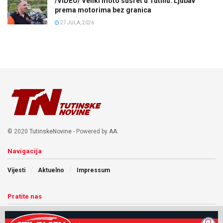
/VIDEO/ Veliki moto susret u Tutinu: Ljubav
prema motorima bez granica
27 JULA, 2026
© 2020
TutinskeNovine
- Powered by
AA
.
Navigacija
Vijesti
Aktuelno
Impressum
Pratite nas