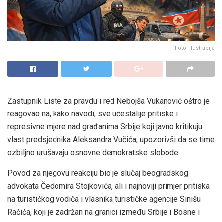
Foto: Ilustracija
Zastupnik Liste za pravdu i red Nebojša Vukanović oštro je
reagovao na, kako navodi, sve učestalije pritiske i
represivne mjere nad građanima Srbije koji javno kritikuju
vlast predsjednika Aleksandra Vučića, upozorivši da se time
ozbiljno urušavaju osnovne demokratske slobode.
Povod za njegovu reakciju bio je slučaj beogradskog
advokata Čedomira Stojkovića, ali i najnoviji primjer pritiska
na turističkog vodiča i vlasnika turističke agencije Sinišu
Račića, koji je zadržan na granici između Srbije i Bosne i