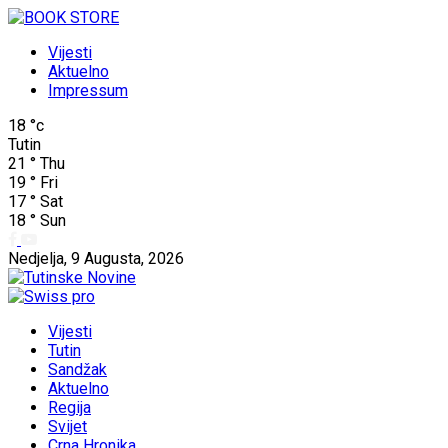
Vijesti
Aktuelno
Impressum
18
°c
Tutin
21
°
Thu
19
°
Fri
17
°
Sat
18
°
Sun
Nedjelja, 9 Augusta, 2026
Vijesti
Tutin
Sandžak
Aktuelno
Regija
Svijet
Crna Hronika