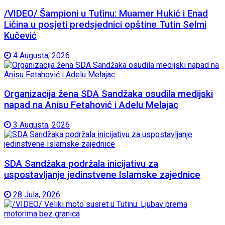
/VIDEO/ Šampioni u Tutinu: Muamer Hukić i Enad
Ličina u posjeti predsjednici opštine Tutin Selmi
Kučević
4 Augusta, 2026
Organizacija žena SDA Sandžaka osudila medijski
napad na Anisu Fetahović i Adelu Melajac
3 Augusta, 2026
SDA Sandžaka podržala inicijativu za
uspostavljanje jedinstvene Islamske zajednice
28 Jula, 2026