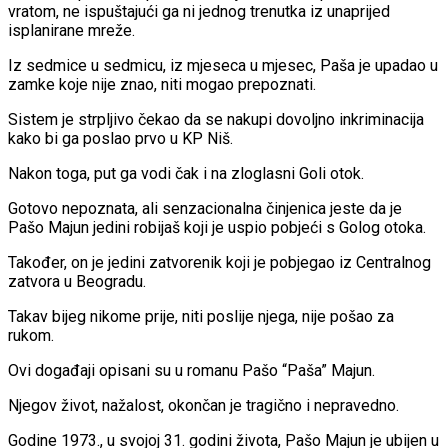
vratom, ne ispuštajući ga ni jednog trenutka iz unaprijed
isplanirane mreže.
Iz sedmice u sedmicu, iz mjeseca u mjesec, Paša je upadao u
zamke koje nije znao, niti mogao prepoznati.
Sistem je strpljivo čekao da se nakupi dovoljno inkriminacija
kako bi ga poslao prvo u KP Niš.
Nakon toga, put ga vodi čak i na zloglasni Goli otok.
Gotovo nepoznata, ali senzacionalna činjenica jeste da je
Pašo Majun jedini robijaš koji je uspio pobjeći s Golog otoka.
Također, on je jedini zatvorenik koji je pobjegao iz Centralnog
zatvora u Beogradu.
Takav bijeg nikome prije, niti poslije njega, nije pošao za
rukom.
Ovi događaji opisani su u romanu Pašo “Paša” Majun.
Njegov život, nažalost, okončan je tragično i nepravedno.
Godine 1973., u svojoj 31. godini života, Pašo Majun je ubijen u