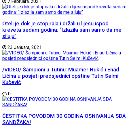
7 Februara, 2021
Oteli je dok je stopirala i držali u lijesu ispod
kreveta sedam godina: “Izlazila sam samo da me
siluju”
23 Januara, 2021
/VIDEO/ Šampioni u Tutinu: Muamer Hukić i Enad
Ličina u posjeti predsjednici opštine Tutin Selmi
Kučević
0
ČESTITKA POVODOM 30 GODINA OSNIVANJA SDA
SANDŽAKA!