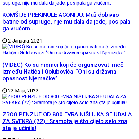
KOMŠIJE PREKINULE AGONIJU: Muž dobivao
batine od supruge, nije mu dala da jede, posipala
ga vrućom..
2 Januara, 2021
(VIDEO) Ko su momci koji će organizovati meč
između Hatića i Golubovića: “Oni su državna
opasnost Njemačke”
22 Maja, 2022
ZBOG PENZIJE OD 800 EVRA NIŠLIJKA SE UDALA
ZA SVEKRA (72) : Sramota je što cijelo selo zna
šta je učinila!