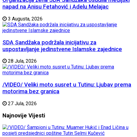
Organizacija žena SDA Sandžaka osudila medijski
napad na Anisu Fetahović i Adelu Melajac
3 Augusta, 2026
SDA Sandžaka podržala inicijativu za
uspostavljanje jedinstvene Islamske zajednice
28 Jula, 2026
/VIDEO/ Veliki moto susret u Tutinu: Ljubav prema
motorima bez granica
27 Jula, 2026
Najnovije
Vijesti