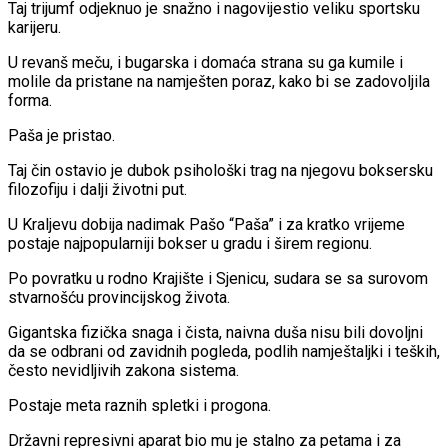
Taj trijumf odjeknuo je snažno i nagovijestio veliku sportsku
karijeru.
U revanš meču, i bugarska i domaća strana su ga kumile i
molile da pristane na namješten poraz, kako bi se zadovoljila
forma.
Paša je pristao.
Taj čin ostavio je dubok psihološki trag na njegovu boksersku
filozofiju i dalji životni put.
U Kraljevu dobija nadimak Pašo “Paša” i za kratko vrijeme
postaje najpopularniji bokser u gradu i širem regionu.
Po povratku u rodno Krajište i Sjenicu, sudara se sa surovom
stvarnošću provincijskog života.
Gigantska fizička snaga i čista, naivna duša nisu bili dovoljni
da se odbrani od zavidnih pogleda, podlih namještaljki i teških,
često nevidljivih zakona sistema.
Postaje meta raznih spletki i progona.
Državni represivni aparat bio mu je stalno za petama i za